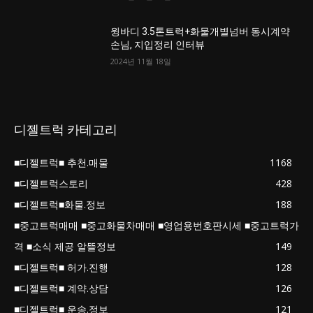
윙바디 3.5톤트럭+화물개별넘버 동시계약
손님, 지입정리 인터뷰
2024년 11월 18일
디젤트럭 카테고리
■디젤트럭■ 추천.매물
1168
■디젤트럭스토리
428
■디젤트럭■화물.정보
188
■중고트럭매매 ■중고화물차매매 ■영업용번호판시세 ■중고트럭가
격 ■소식 제공 알뜰정보
149
■디젤트럭■ 허가.진행
128
■디젤트럭■ 계약.상담
126
■디젤트럭■ 운송.정보
121