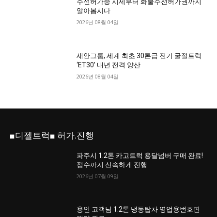
주선허가증 시세부터 화물주선허가권까지
알아봅시다
2026년 08월 04일
새안그룹, 세계 최초 30톤급 전기 굴절트럭
‘ET30’ 내년 전격 양산
2026년 08월 04일
■디젤트럭■ 허가.진행
파주시 1.2톤 카고트럭 용달넘버 구매 완료!
접수까지 신속하게 진행
2026년 07월 09일
용인 고객님 1.2톤 냉동탑차 영업용번호판