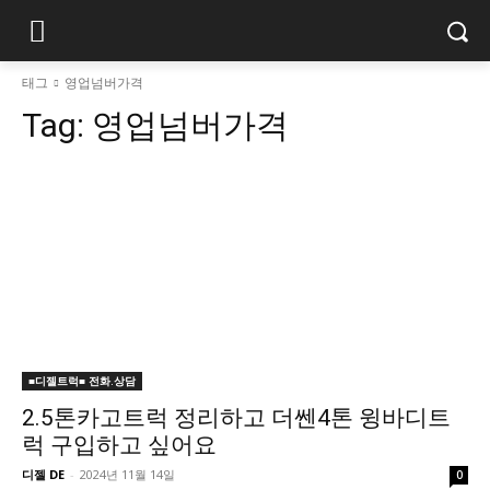
태그
영업넘버가격
Tag:
영업넘버가격
■디젤트럭■ 전화.상담
2.5톤카고트럭 정리하고 더쎈4톤 윙바디트
럭 구입하고 싶어요
디젤 DE
-
2024년 11월 14일
0