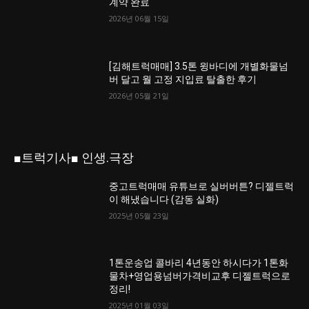
계약 완료
2026년 06월 15일
[김해트럭매매] 3.5톤 윙바디에 개별화물넘
버 달고 월 고정 지입료 탈출한 후기
2026년 05월 21일
■트럭기사■ 인생.극장
중고트럭매매 유튜브로 실버버튼? 디젤트럭
이 해냈습니다 (감동 실화)
2025년 05월 23일
1톤운송업 콜바리 4년동안 하시다가 1톤화
물차+영업용넘버가격비교후 디젤트럭으로
정리!
2025년 01월 03일