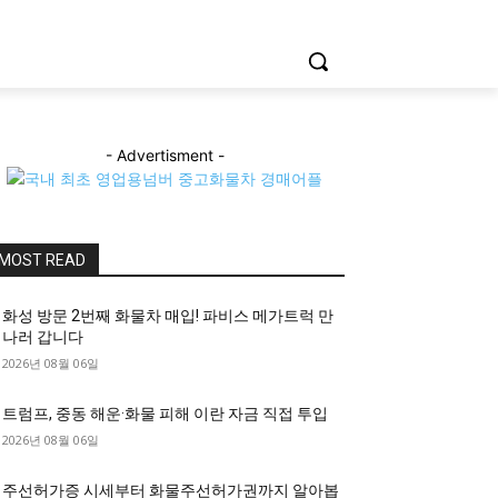
- Advertisment -
MOST READ
화성 방문 2번째 화물차 매입! 파비스 메가트럭 만
나러 갑니다
2026년 08월 06일
트럼프, 중동 해운·화물 피해 이란 자금 직접 투입
2026년 08월 06일
주선허가증 시세부터 화물주선허가권까지 알아봅