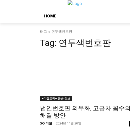
HOME
태그
연두색번호판
Tag:
연두색번호판
■디젤트럭■ 운송.정보
법인번호판 의무화, 고급차 꼼수
해결 방안
SO 디젤
-
2024년 11월 20일