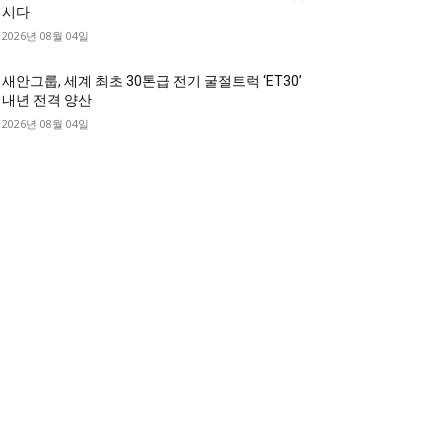
시다
2026년 08월 04일
새안그룹, 세계 최초 30톤급 전기 굴절트럭 ‘ET30’
내년 전격 양산
2026년 08월 04일
디젤트럭 카테고리
디젤트럭■ 추천.매물
1168
디젤트럭스토리
428
디젤트럭■화물.정보
188
중고트럭매매 ■중고화물차매매 ■영업용번호판시
 ■중고트럭가격 ■소식 제공 알뜰정보
149
디젤트럭■ 허가.진행
128
디젤트럭■ 계약.상담
126