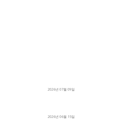
■디젤트럭■ 허가.진행
파주시 1.2톤 카고트럭 용달넘버 구매 완료! 접
지 신속하게 진행
2026년 07월 09일
용인 고객님 1.2톤 냉동탑차 영업용번호판 계약 
료
2026년 06월 15일
[김해트럭매매] 3.5톤 윙바디에 개별화물넘버 
월 고정 지입료 탈출한 후기