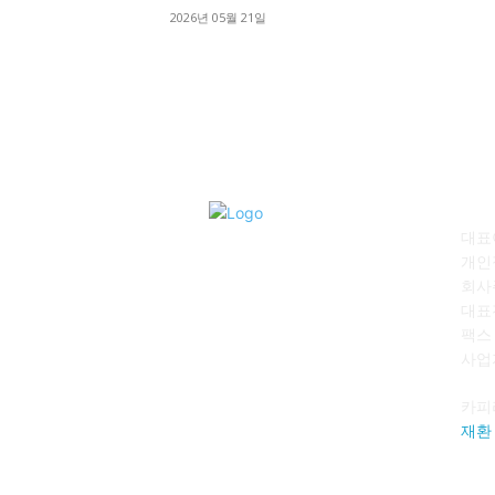
2026년 05월 21일
회
대표이
개인
회사
대표전
팩스 :
사업자
카피
재환