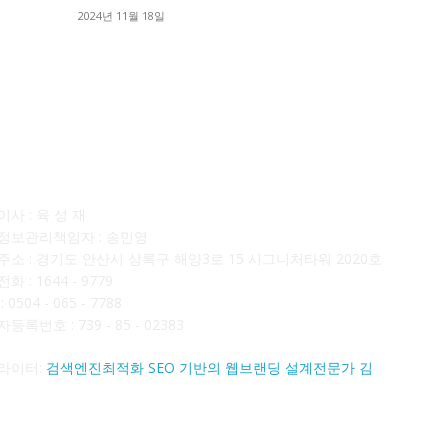
■
2024년 11월 18일
■
사소개
F
사 : 육 성 재
정보관리책임자 : 송민영
주소 : 경기도 안산시 상록구 해양3로 15 시그니처타워 2020호
화 : 1644 - 9779
 0504 - 065 - 7788
등록번호 : 739 - 85 - 02383
라이터:
검색엔진최적화 SEO 기반의 웹브랜딩 설계전문가 김