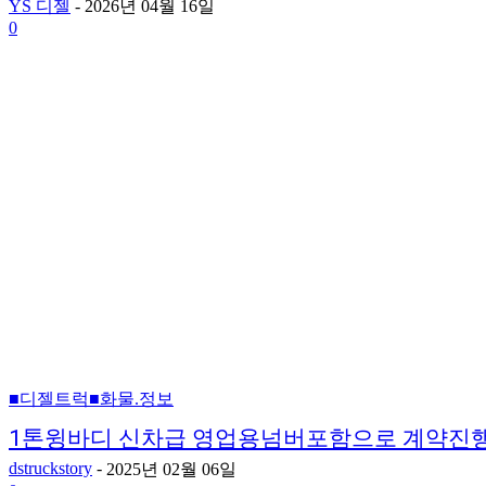
YS 디젤
-
2026년 04월 16일
0
■디젤트럭■화물.정보
1톤윙바디 신차급 영업용넘버포함으로 계약진
dstruckstory
-
2025년 02월 06일