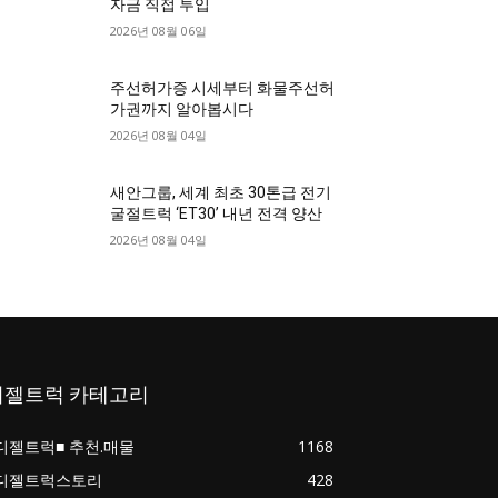
자금 직접 투입
2026년 08월 06일
주선허가증 시세부터 화물주선허
가권까지 알아봅시다
2026년 08월 04일
새안그룹, 세계 최초 30톤급 전기
굴절트럭 ‘ET30’ 내년 전격 양산
2026년 08월 04일
디젤트럭 카테고리
디젤트럭■ 추천.매물
1168
디젤트럭스토리
428