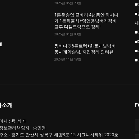
2025년 05월 23일
■
■
업
1톤운송업 콜바리 4년동안 하시다
가 1톤화물차+영업용넘버가격비
세
교후 디젤트럭으로 정리!
■
2025년 01월 03일
■
개
윙바디 3.5톤트럭+화물개별넘버
■
동시계약손님, 지입정리 인터뷰
2024년 11월 18일
■
사소개
F
사 : 육 성 재
정보관리책임자 : 송민영
주소 : 경기도 안산시 상록구 해양3로 15 시그니처타워 2020호