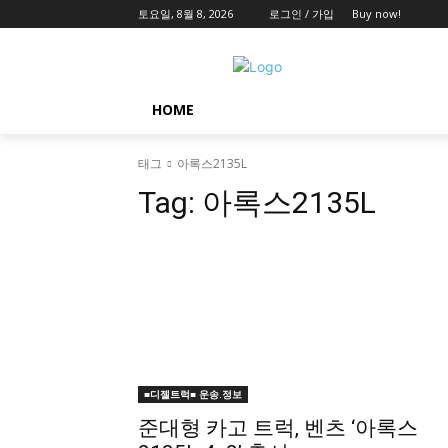
토요일, 8월 8, 2026
로그인 / 가입
Buy now!
HOME
태그
아록스2135L
Tag:
아록스2135L
■디젤트럭■ 운송.정보
준대형 카고 트럭, 벤츠 ‘아록스