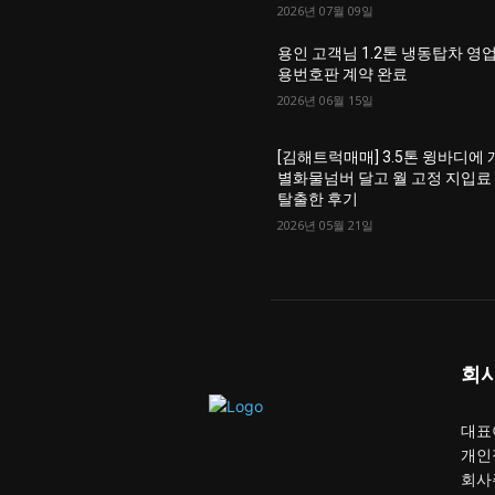
2026년 07월 09일
용인 고객님 1.2톤 냉동탑차 영
용번호판 계약 완료
2026년 06월 15일
[김해트럭매매] 3.5톤 윙바디에 
별화물넘버 달고 월 고정 지입료
탈출한 후기
2026년 05월 21일
회
대표이
개인
회사