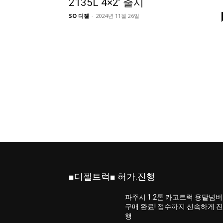
2135L 4×2’ 출시
SO 디젤
-
2024년 11월 26일
■디젤트럭■ 허가.진행
파주시 1.2톤 카고트럭 용달넘버
구매 완료! 접수까지 신속하게 
행