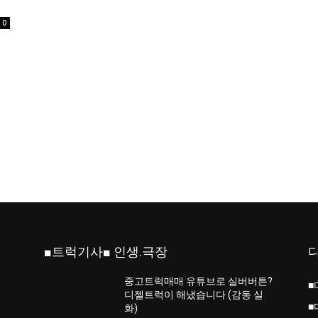
0
■트럭기사■ 인생.극장
중고트럭매매 유튜브로 실버버튼?
■
진
디젤트럭이 해냈습니다 (감동 실
■
화)