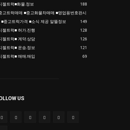
디젤트럭■화물.정보
188
중고트럭매매 ■중고화물차매매 ■영업용번호판시
 ■중고트럭가격 ■소식 제공 알뜰정보
149
디젤트럭■ 허가.진행
128
디젤트럭■ 계약.상담
126
디젤트럭■ 운송.정보
121
디젤트럭■ 매매.매입
69
OLLOW US