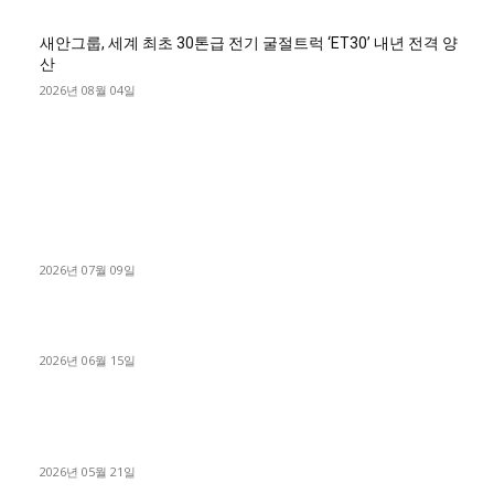
새안그룹, 세계 최초 30톤급 전기 굴절트럭 ‘ET30’ 내년 전격 양
산
2026년 08월 04일
■디젤트럭■ 허가.진행
파주시 1.2톤 카고트럭 용달넘버 구매 완료! 접수까지 신속하게
진행
2026년 07월 09일
용인 고객님 1.2톤 냉동탑차 영업용번호판 계약 완료
2026년 06월 15일
[김해트럭매매] 3.5톤 윙바디에 개별화물넘버 달고 월 고정 지입
료 탈출한 후기
2026년 05월 21일