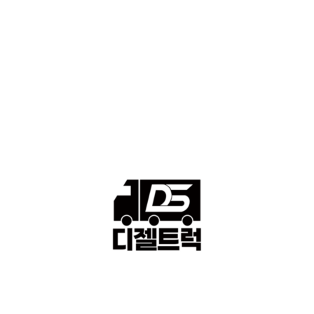
■중고트럭매매 ■중고화물차매매 ■영업용번호판시세 ■중고트럭가
격 ■소식 제공 알뜰정보
149
■디젤트럭■ 허가.진행
128
■디젤트럭■ 계약.상담
126
■디젤트럭■ 운송.정보
121
■디젤트럭■ 매매.매입
69
회사소개