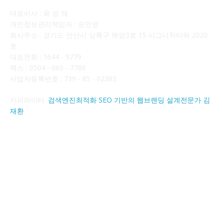
대표이사 : 육 성 재
개인정보관리책임자 : 송민영
회사주소 : 경기도 안산시 상록구 해양3로 15 시그니처타워 2020
호
대표전화 : 1644 - 9779
팩스 : 0504 - 065 - 7788
사업자등록번호 : 739 - 85 - 02383
카피라이터:
검색엔진최적화 SEO 기반의 웹브랜딩 설계전문가 김
재환
FOLLOW US