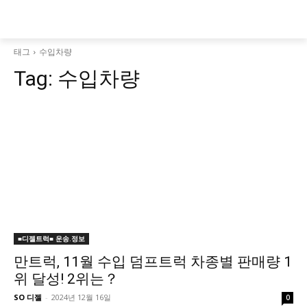
태그
수입차량
Tag:
수입차량
■디젤트럭■ 운송.정보
만트럭, 11월 수입 덤프트럭 차종별 판매량 1
위 달성! 2위는？
SO 디젤
-
2024년 12월 16일
0