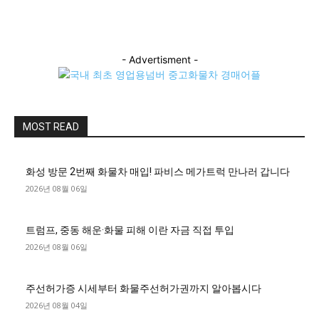
- Advertisment -
MOST READ
화성 방문 2번째 화물차 매입! 파비스 메가트럭 만나러 갑니다
2026년 08월 06일
트럼프, 중동 해운·화물 피해 이란 자금 직접 투입
2026년 08월 06일
주선허가증 시세부터 화물주선허가권까지 알아봅시다
2026년 08월 04일