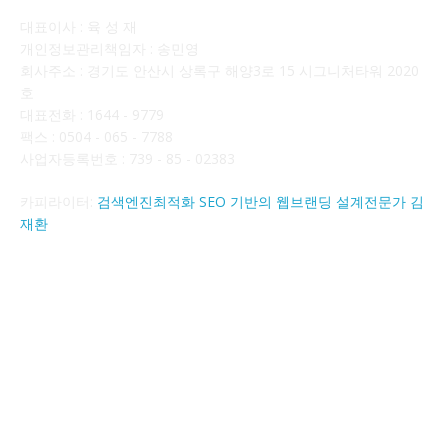
대표이사 : 육 성 재
개인정보관리책임자 : 송민영
회사주소 : 경기도 안산시 상록구 해양3로 15 시그니처타워 2020
호
대표전화 : 1644 - 9779
팩스 : 0504 - 065 - 7788
사업자등록번호 : 739 - 85 - 02383
카피라이터:
검색엔진최적화 SEO 기반의 웹브랜딩 설계전문가 김
재환
FOLLOW US