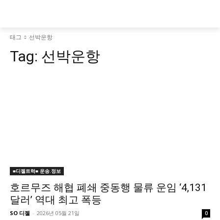
태그
선박운항
Tag:
선박운항
■디젤트럭■ 운송.정보
호르무즈 해협 폐쇄 중동행 물류 운임 ‘4,131
달러’ 역대 최고 폭등
SO 디젤
-
2026년 05월 21일
0