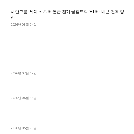
새안그룹, 세계 최초 30톤급 전기 굴절트럭 ‘ET30’ 내년 전격 양
산
2026년 08월 04일
■디젤트럭■ 허가.진행
파주시 1.2톤 카고트럭 용달넘버 구매 완료! 접수까지 신속하게
진행
2026년 07월 09일
용인 고객님 1.2톤 냉동탑차 영업용번호판 계약 완료
2026년 06월 15일
[김해트럭매매] 3.5톤 윙바디에 개별화물넘버 달고 월 고정 지입
료 탈출한 후기
2026년 05월 21일