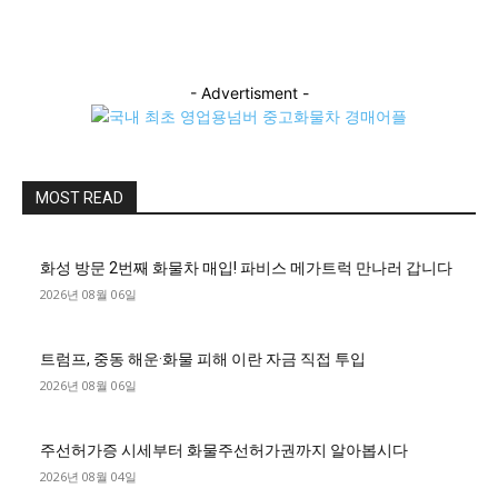
- Advertisment -
MOST READ
화성 방문 2번째 화물차 매입! 파비스 메가트럭 만나러 갑니다
2026년 08월 06일
트럼프, 중동 해운·화물 피해 이란 자금 직접 투입
2026년 08월 06일
주선허가증 시세부터 화물주선허가권까지 알아봅시다
2026년 08월 04일