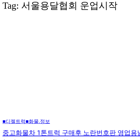
Tag:
서울용달협회 운업시작
■디젤트럭■화물.정보
중고화물차 1톤트럭 구매후 노란번호판 영업용