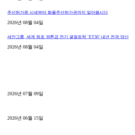
주선허가증 시세부터 화물주선허가권까지 알아봅시다
2026년 08월 04일
새안그룹, 세계 최초 30톤급 전기 굴절트럭 ‘ET30’ 내년 전격 양산
2026년 08월 04일
■디젤트럭■ 허가.진행
파주시 1.2톤 카고트럭 용달넘버 구매 완료! 접수까지 신속하게 진행
2026년 07월 09일
용인 고객님 1.2톤 냉동탑차 영업용번호판 계약 완료
2026년 06월 15일
[김해트럭매매] 3.5톤 윙바디에 개별화물넘버 달고 월 고정 지입료 