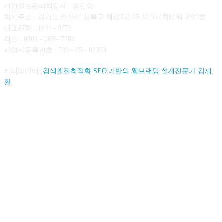
개인정보관리책임자 : 송민영
회사주소 : 경기도 안산시 상록구 해양3로 15 시그니처타워 2020호
대표전화 : 1644 - 9779
팩스 : 0504 - 065 - 7788
사업자등록번호 : 739 - 85 - 02383
카피라이터:
검색엔진최적화 SEO 기반의 웹브랜딩 설계전문가 김재
환
FOLLOW US