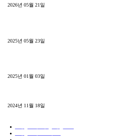
2026년 05월 21일
■트럭기사■ 인생.극장
중고트럭매매 유튜브로 실버버튼? 디젤트럭이 해냈습니다 (감동 실화
2025년 05월 23일
1톤운송업 콜바리 4년동안 하시다가 1톤화물차+영업용넘버가격비교
젤트럭으로 정리!
2025년 01월 03일
윙바디 3.5톤트럭+화물개별넘버 동시계약손님, 지입정리 인터뷰
2024년 11월 18일
디젤트럭 카테고리
■디젤트럭■ 추천.매물
1168
■디젤트럭스토리
428
■디젤트럭■화물.정보
188