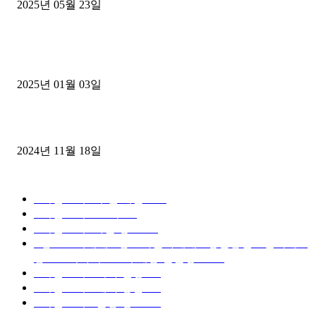
2025년 05월 23일
1톤운송업 콜바리 4년동안 하시다가 1톤화물차+영업용넘버가격비교
젤트럭으로 정리!
2025년 01월 03일
윙바디 3.5톤트럭+화물개별넘버 동시계약손님, 지입정리 인터뷰
2024년 11월 18일
디젤트럭 카테고리
■디젤트럭■ 추천.매물
1168
■디젤트럭스토리
428
■디젤트럭■화물.정보
188
■중고트럭매매 ■중고화물차매매 ■영업용번호판시세 ■
중고트럭가격 ■소식 제공 알뜰정보
149
■디젤트럭■ 허가.진행
128
■디젤트럭■ 계약.상담
126
■디젤트럭■ 운송.정보
121