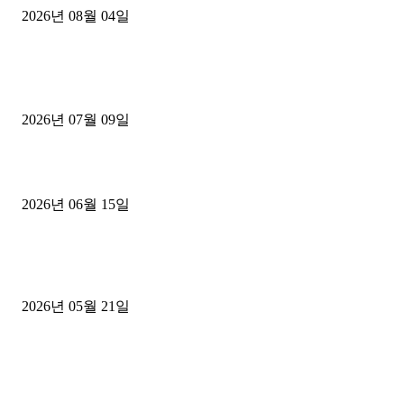
2026년 08월 04일
■디젤트럭■ 허가.진행
파주시 1.2톤 카고트럭 용달넘버 구매 완료! 접수까지 신속하게 진행
2026년 07월 09일
용인 고객님 1.2톤 냉동탑차 영업용번호판 계약 완료
2026년 06월 15일
[김해트럭매매] 3.5톤 윙바디에 개별화물넘버 달고 월 고정 지입료 
후기
2026년 05월 21일
■트럭기사■ 인생.극장
중고트럭매매 유튜브로 실버버튼? 디젤트럭이 해냈습니다 (감동 실화