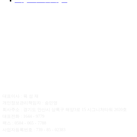
■디젤트럭■ 매매.매입
69
회사소개
대표이사 : 육 성 재
개인정보관리책임자 : 송민영
회사주소 : 경기도 안산시 상록구 해양3로 15 시그니처타워 2020호
대표전화 : 1644 - 9779
팩스 : 0504 - 065 - 7788
사업자등록번호 : 739 - 85 - 02383