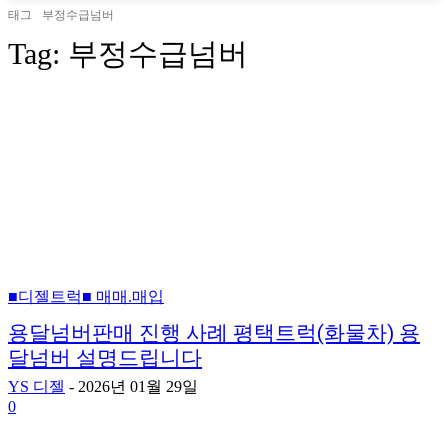
태그
부정수급넘버
Tag:
부정수급넘버
■디젤트럭■ 매매.매입
용달넘버판매 진행 사례 평택트럭(화물차) 용
달넘버 설명드립니다
YS 디젤
-
2026년 01월 29일
0