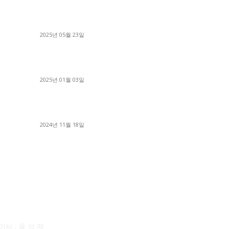
수까
중고트럭매매 유튜브로 실버버튼? 디젤트럭이 해
■
냈습니다 (감동 실화)
■
2025년 05월 23일
■
완
1톤운송업 콜바리 4년동안 하시다가 1톤화물차
■
+영업용넘버가격비교후 디젤트럭으로 정리!
세
2025년 01월 03일
■
달고
윙바디 3.5톤트럭+화물개별넘버 동시계약손님, 지
■
입정리 인터뷰
■
2024년 11월 18일
■
사소개
F
사 : 육 성 재