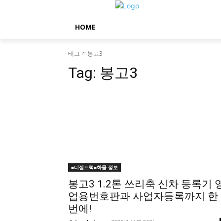
HOME
태그
봉고3
Tag:
봉고3
■디젤트럭■화물.정보
봉고3 1.2톤 쓰리축 신차 등록기 
업용번호판과 사업자등록까지 한
번에!