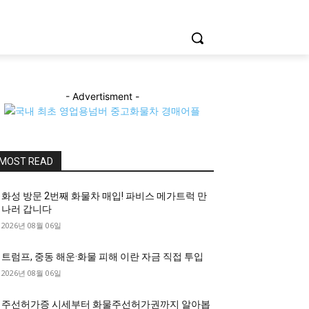
- Advertisment -
MOST READ
화성 방문 2번째 화물차 매입! 파비스 메가트럭 만
나러 갑니다
2026년 08월 06일
트럼프, 중동 해운·화물 피해 이란 자금 직접 투입
2026년 08월 06일
주선허가증 시세부터 화물주선허가권까지 알아봅