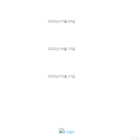
파주시 1.2톤 카고트럭 용달넘버 구매 완료! 접
지 신속하게 진행
2026년 07월 09일
용인 고객님 1.2톤 냉동탑차 영업용번호판 계약 
료
2026년 06월 15일
[김해트럭매매] 3.5톤 윙바디에 개별화물넘버 
월 고정 지입료 탈출한 후기
2026년 05월 21일
회
대표이