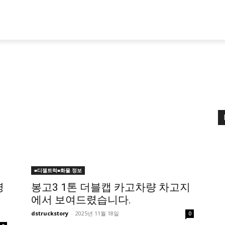
■디젤트럭■화물.정보
영
봉고3 1톤 더블캡 카고차량 차고지
에서 보여드렸습니다.
dstruckstory
-
2025년 11월 18일
0