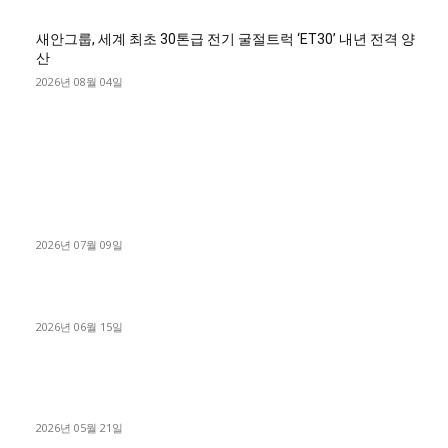
새안그룹, 세계 최초 30톤급 전기 굴절트럭 ‘ET30’ 내년 전격 양
산
2026년 08월 04일
■디젤트럭■ 허가.진행
파주시 1.2톤 카고트럭 용달넘버 구매 완료! 접수까지 신속하게
진행
2026년 07월 09일
용인 고객님 1.2톤 냉동탑차 영업용번호판 계약 완료
2026년 06월 15일
[김해트럭매매] 3.5톤 윙바디에 개별화물넘버 달고 월 고정 지입
료 탈출한 후기
2026년 05월 21일