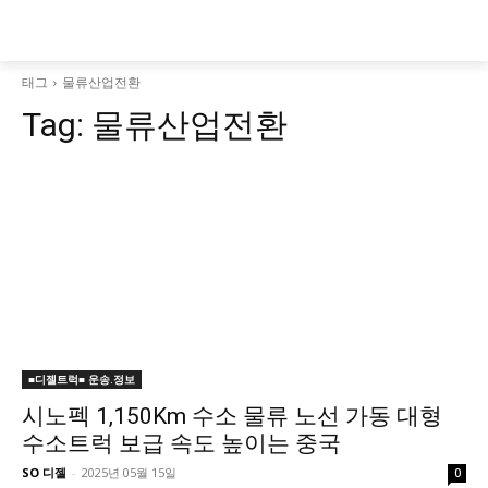
태그
물류산업전환
Tag:
물류산업전환
■디젤트럭■ 운송.정보
시노펙 1,150Km 수소 물류 노선 가동 대형
수소트럭 보급 속도 높이는 중국
SO 디젤
-
2025년 05월 15일
0