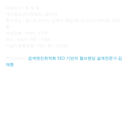
대표이사 : 육 성 재
개인정보관리책임자 : 송민영
회사주소 : 경기도 안산시 상록구 해양3로 15 시그니처타워 2020
호
대표전화 : 1644 - 9779
팩스 : 0504 - 065 - 7788
사업자등록번호 : 739 - 85 - 02383
카피라이터:
검색엔진최적화 SEO 기반의 웹브랜딩 설계전문가 김
재환
FOLLOW US