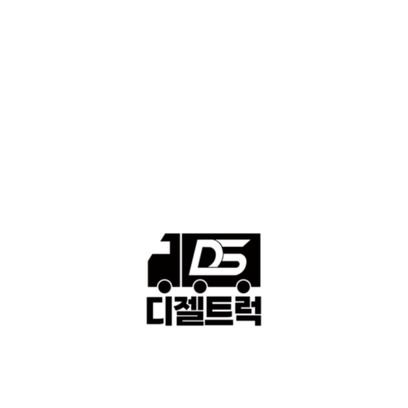
■중고트럭매매 ■중고화물차매매 ■영업용번호판시세 ■중고트럭가
격 ■소식 제공 알뜰정보
149
■디젤트럭■ 허가.진행
128
■디젤트럭■ 계약.상담
126
■디젤트럭■ 운송.정보
121
■디젤트럭■ 매매.매입
69
회사소개