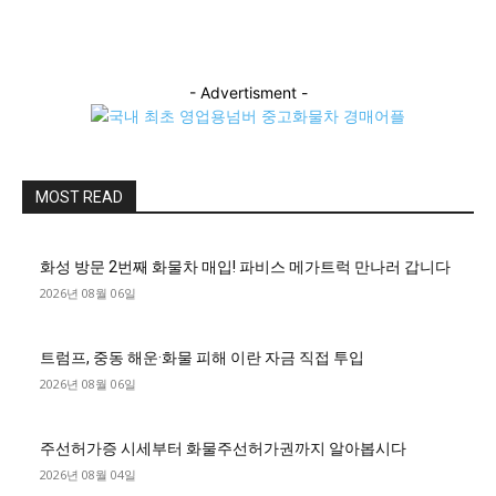
- Advertisment -
MOST READ
화성 방문 2번째 화물차 매입! 파비스 메가트럭 만나러 갑니다
2026년 08월 06일
트럼프, 중동 해운·화물 피해 이란 자금 직접 투입
2026년 08월 06일
주선허가증 시세부터 화물주선허가권까지 알아봅시다
2026년 08월 04일