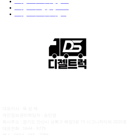
■디젤트럭■ 계약.상담
126
■디젤트럭■ 운송.정보
121
■디젤트럭■ 매매.매입
69
회사소개
대표이사 : 육 성 재
개인정보관리책임자 : 송민영
회사주소 : 경기도 안산시 상록구 해양3로 15 시그니처타워 2020호
대표전화 : 1644 - 9779
팩스 : 0504 - 065 - 7788