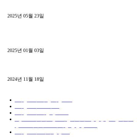
중고트럭매매 유튜브로 실버버튼? 디젤트럭이 해냈습니다 (감동 실화
2025년 05월 23일
1톤운송업 콜바리 4년동안 하시다가 1톤화물차+영업용넘버가격비교
젤트럭으로 정리!
2025년 01월 03일
윙바디 3.5톤트럭+화물개별넘버 동시계약손님, 지입정리 인터뷰
2024년 11월 18일
디젤트럭 카테고리
■디젤트럭■ 추천.매물
1168
■디젤트럭스토리
428
■디젤트럭■화물.정보
188
■중고트럭매매 ■중고화물차매매 ■영업용번호판시세 ■
중고트럭가격 ■소식 제공 알뜰정보
149
■디젤트럭■ 허가.진행
128