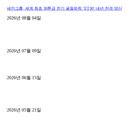
새안그룹, 세계 최초 30톤급 전기 굴절트럭 ‘ET30’ 내년 전격 양산
2026년 08월 04일
■디젤트럭■ 허가.진행
파주시 1.2톤 카고트럭 용달넘버 구매 완료! 접수까지 신속하게 진행
2026년 07월 09일
용인 고객님 1.2톤 냉동탑차 영업용번호판 계약 완료
2026년 06월 15일
[김해트럭매매] 3.5톤 윙바디에 개별화물넘버 달고 월 고정 지입료 
후기
2026년 05월 21일
■트럭기사■ 인생.극장