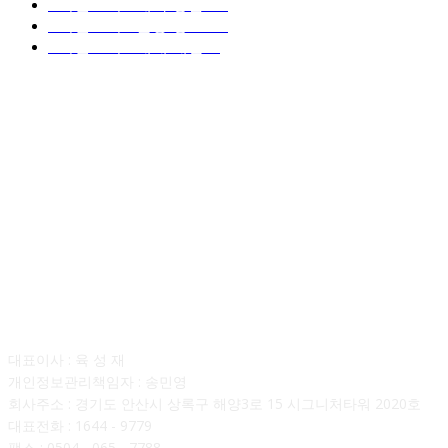
■디젤트럭■ 계약.상담
126
■디젤트럭■ 운송.정보
121
■디젤트럭■ 매매.매입
69
회사소개
대표이사 : 육 성 재
개인정보관리책임자 : 송민영
회사주소 : 경기도 안산시 상록구 해양3로 15 시그니처타워 2020호
대표전화 : 1644 - 9779
팩스 : 0504 - 065 - 7788