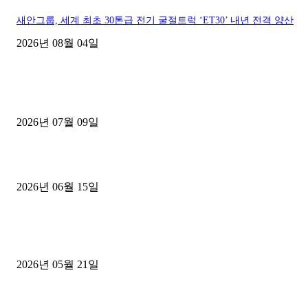
새안그룹, 세계 최초 30톤급 전기 굴절트럭 ‘ET30’ 내년 전격 양산
2026년 08월 04일
■디젤트럭■ 허가.진행
파주시 1.2톤 카고트럭 용달넘버 구매 완료! 접수까지 신속하게 진행
2026년 07월 09일
용인 고객님 1.2톤 냉동탑차 영업용번호판 계약 완료
2026년 06월 15일
[김해트럭매매] 3.5톤 윙바디에 개별화물넘버 달고 월 고정 지입료 
후기
2026년 05월 21일
■트럭기사■ 인생.극장