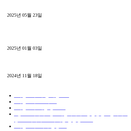
중고트럭매매 유튜브로 실버버튼? 디젤트럭이 해냈습니다 (감동 실화
2025년 05월 23일
1톤운송업 콜바리 4년동안 하시다가 1톤화물차+영업용넘버가격비교
젤트럭으로 정리!
2025년 01월 03일
윙바디 3.5톤트럭+화물개별넘버 동시계약손님, 지입정리 인터뷰
2024년 11월 18일
디젤트럭 카테고리
■디젤트럭■ 추천.매물
1168
■디젤트럭스토리
428
■디젤트럭■화물.정보
188
■중고트럭매매 ■중고화물차매매 ■영업용번호판시세 ■
중고트럭가격 ■소식 제공 알뜰정보
149
■디젤트럭■ 허가.진행
128