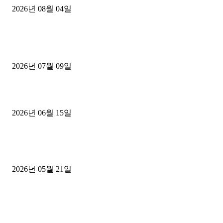
2026년 08월 04일
■디젤트럭■ 허가.진행
파주시 1.2톤 카고트럭 용달넘버 구매 완료! 접수까지 신속하게 진행
2026년 07월 09일
용인 고객님 1.2톤 냉동탑차 영업용번호판 계약 완료
2026년 06월 15일
[김해트럭매매] 3.5톤 윙바디에 개별화물넘버 달고 월 고정 지입료 
후기
2026년 05월 21일
■트럭기사■ 인생.극장
중고트럭매매 유튜브로 실버버튼? 디젤트럭이 해냈습니다 (감동 실화