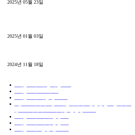
2025년 05월 23일
1톤운송업 콜바리 4년동안 하시다가 1톤화물차+영업용넘버가격비교
젤트럭으로 정리!
2025년 01월 03일
윙바디 3.5톤트럭+화물개별넘버 동시계약손님, 지입정리 인터뷰
2024년 11월 18일
디젤트럭 카테고리
■디젤트럭■ 추천.매물
1168
■디젤트럭스토리
428
■디젤트럭■화물.정보
188
■중고트럭매매 ■중고화물차매매 ■영업용번호판시세 ■
중고트럭가격 ■소식 제공 알뜰정보
149
■디젤트럭■ 허가.진행
128
■디젤트럭■ 계약.상담
126
■디젤트럭■ 운송.정보
121