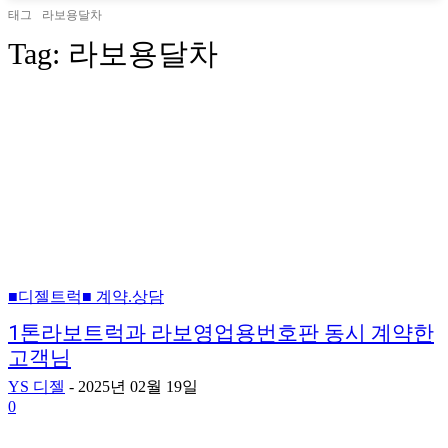
태그
라보용달차
Tag:
라보용달차
■디젤트럭■ 계약.상담
1톤라보트럭과 라보영업용번호판 동시 계약한
고객님
YS 디젤
-
2025년 02월 19일
0