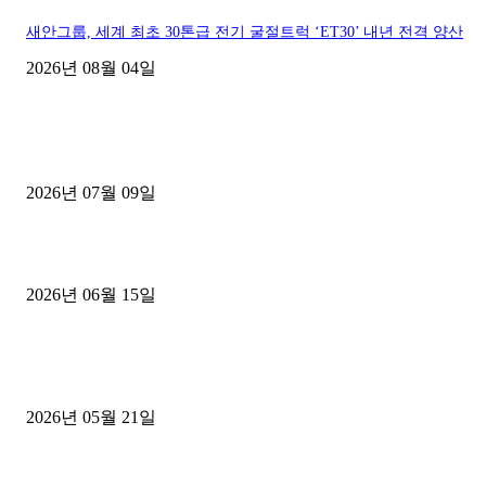
새안그룹, 세계 최초 30톤급 전기 굴절트럭 ‘ET30’ 내년 전격 양산
2026년 08월 04일
■디젤트럭■ 허가.진행
파주시 1.2톤 카고트럭 용달넘버 구매 완료! 접수까지 신속하게 진행
2026년 07월 09일
용인 고객님 1.2톤 냉동탑차 영업용번호판 계약 완료
2026년 06월 15일
[김해트럭매매] 3.5톤 윙바디에 개별화물넘버 달고 월 고정 지입료 
후기
2026년 05월 21일
■트럭기사■ 인생.극장