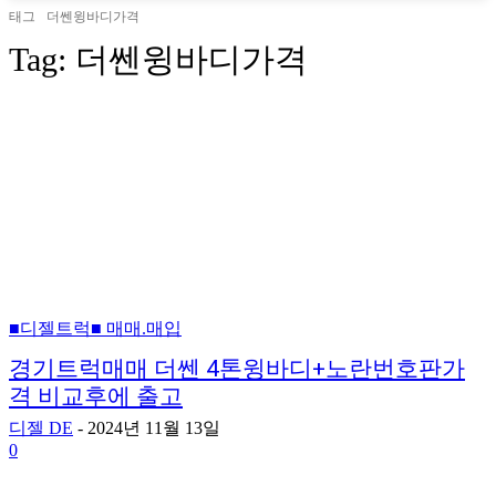
태그
더쎈윙바디가격
Tag:
더쎈윙바디가격
■디젤트럭■ 매매.매입
경기트럭매매 더쎈 4톤윙바디+노란번호판가
격 비교후에 출고
디젤 DE
-
2024년 11월 13일
0