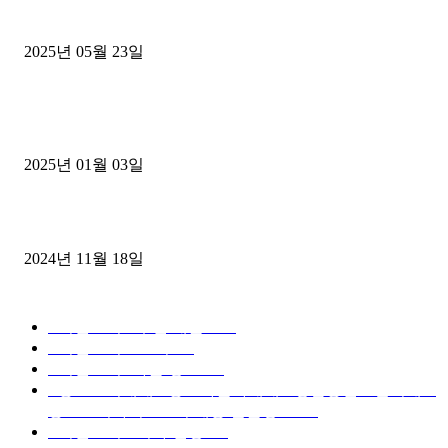
중고트럭매매 유튜브로 실버버튼? 디젤트럭이 해냈습니다 (감동 실화
2025년 05월 23일
1톤운송업 콜바리 4년동안 하시다가 1톤화물차+영업용넘버가격비교
젤트럭으로 정리!
2025년 01월 03일
윙바디 3.5톤트럭+화물개별넘버 동시계약손님, 지입정리 인터뷰
2024년 11월 18일
디젤트럭 카테고리
■디젤트럭■ 추천.매물
1168
■디젤트럭스토리
428
■디젤트럭■화물.정보
188
■중고트럭매매 ■중고화물차매매 ■영업용번호판시세 ■
중고트럭가격 ■소식 제공 알뜰정보
149
■디젤트럭■ 허가.진행
128