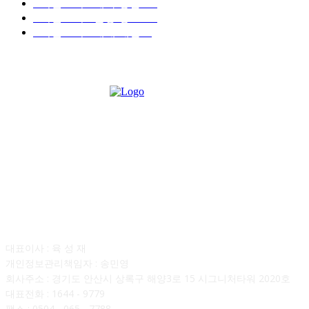
■디젤트럭■ 계약.상담
126
■디젤트럭■ 운송.정보
121
■디젤트럭■ 매매.매입
69
회사소개
대표이사 : 육 성 재
개인정보관리책임자 : 송민영
회사주소 : 경기도 안산시 상록구 해양3로 15 시그니처타워 2020호
대표전화 : 1644 - 9779
팩스 : 0504 - 065 - 7788