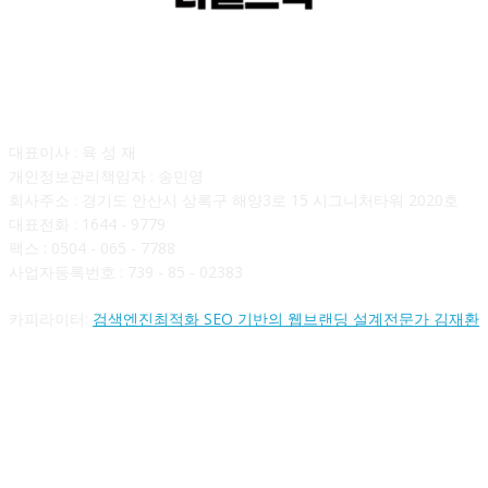
회사소개
대표이사 : 육 성 재
개인정보관리책임자 : 송민영
회사주소 : 경기도 안산시 상록구 해양3로 15 시그니처타워 2020호
대표전화 : 1644 - 9779
팩스 : 0504 - 065 - 7788
사업자등록번호 : 739 - 85 - 02383
카피라이터:
검색엔진최적화 SEO 기반의 웹브랜딩 설계전문가 김재환
FOLLOW US