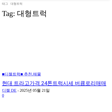
태그
대형트럭
Tag:
대형트럭
■디젤트럭■ 추천.매물
현대 트라고가격 24톤트럭시세 버큠로리매매
디젤 DE
-
2025년 05월 21일
0