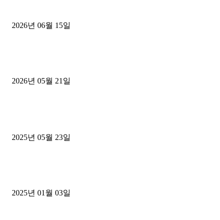
용인 고객님 1.2톤 냉동탑차 영업용번호판 계약 완료
2026년 06월 15일
[김해트럭매매] 3.5톤 윙바디에 개별화물넘버 달고 월 고정 지입료 
후기
2026년 05월 21일
■트럭기사■ 인생.극장
중고트럭매매 유튜브로 실버버튼? 디젤트럭이 해냈습니다 (감동 실화
2025년 05월 23일
1톤운송업 콜바리 4년동안 하시다가 1톤화물차+영업용넘버가격비교
젤트럭으로 정리!
2025년 01월 03일