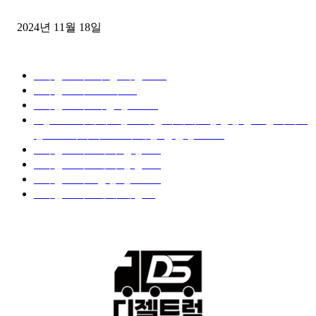
윙바디 3.5톤트럭+화물개별넘버 동시계약손님, 지입정리 인터뷰
2024년 11월 18일
디젤트럭 카테고리
■디젤트럭■ 추천.매물
1168
■디젤트럭스토리
428
■디젤트럭■화물.정보
188
■중고트럭매매 ■중고화물차매매 ■영업용번호판시세 ■
중고트럭가격 ■소식 제공 알뜰정보
149
■디젤트럭■ 허가.진행
128
■디젤트럭■ 계약.상담
126
■디젤트럭■ 운송.정보
121
■디젤트럭■ 매매.매입
69