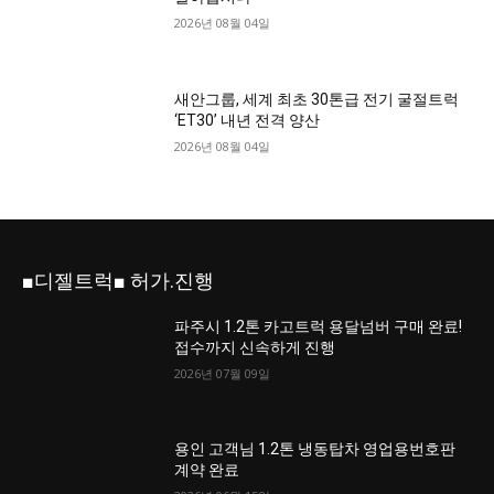
2026년 08월 04일
새안그룹, 세계 최초 30톤급 전기 굴절트럭
‘ET30’ 내년 전격 양산
2026년 08월 04일
■디젤트럭■ 허가.진행
파주시 1.2톤 카고트럭 용달넘버 구매 완료!
접수까지 신속하게 진행
2026년 07월 09일
용인 고객님 1.2톤 냉동탑차 영업용번호판
계약 완료