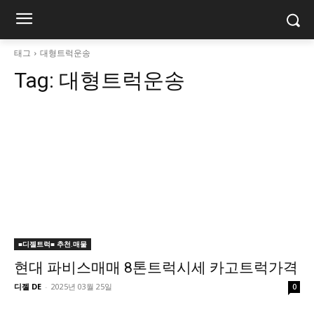
태그
대형트럭운송
Tag:
대형트럭운송
■디젤트럭■ 추천.매물
현대 파비스매매 8톤트럭시세 카고트럭가격
디젤 DE
-
2025년 03월 25일
0