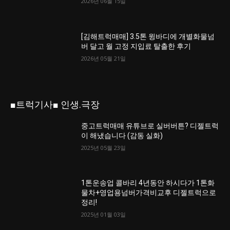
2026년 06월 15일
[김해트럭매매] 3.5톤 윙바디에 개별화물넘
버 달고 월 고정 지입료 탈출한 후기
2026년 05월 21일
■트럭기사■ 인생.극장
중고트럭매매 유튜브로 실버버튼? 디젤트럭
이 해냈습니다 (감동 실화)
2025년 05월 23일
1톤운송업 콜바리 4년동안 하시다가 1톤화
물차+영업용넘버가격비교후 디젤트럭으로
정리!
2025년 01월 03일