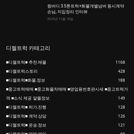
윙바디 3.5톤트럭+화물개별넘버 동시계약
손님, 지입정리 인터뷰
2024년 11월 18일
디젤트럭 카테고리
■디젤트럭■ 추천.매물
1168
■디젤트럭스토리
428
■디젤트럭■화물.정보
188
■중고트럭매매 ■중고화물차매매 ■영업용번호판시세 ■중고트럭가
격 ■소식 제공 알뜰정보
149
■디젤트럭■ 허가.진행
128
■디젤트럭■ 계약.상담
126
■디젤트럭■ 운송.정보
121
■디젤트럭■ 매매.매입
69