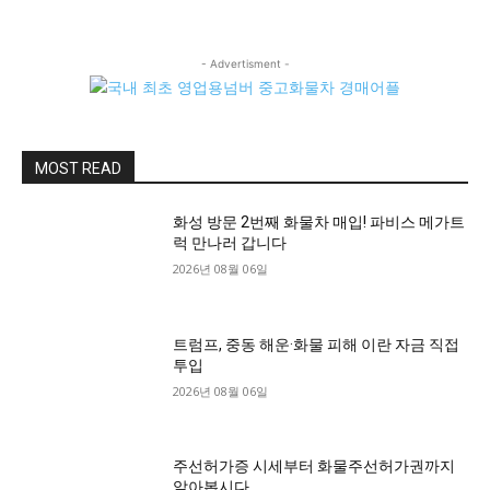
- Advertisment -
MOST READ
화성 방문 2번째 화물차 매입! 파비스 메가트
럭 만나러 갑니다
2026년 08월 06일
트럼프, 중동 해운·화물 피해 이란 자금 직접
투입
2026년 08월 06일
주선허가증 시세부터 화물주선허가권까지
알아봅시다