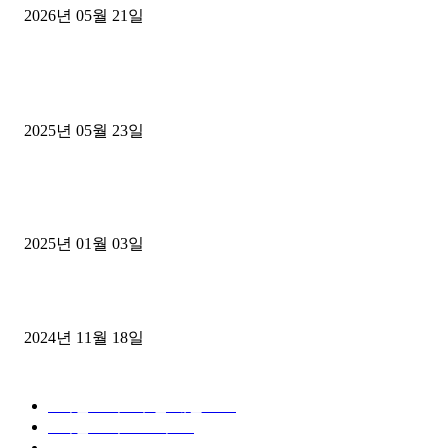
2026년 05월 21일
■트럭기사■ 인생.극장
중고트럭매매 유튜브로 실버버튼? 디젤트럭이 해냈습니다 (감동 실화
2025년 05월 23일
1톤운송업 콜바리 4년동안 하시다가 1톤화물차+영업용넘버가격비교
젤트럭으로 정리!
2025년 01월 03일
윙바디 3.5톤트럭+화물개별넘버 동시계약손님, 지입정리 인터뷰
2024년 11월 18일
디젤트럭 카테고리
■디젤트럭■ 추천.매물
1168
■디젤트럭스토리
428
■디젤트럭■화물.정보
188