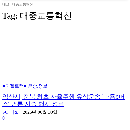
태그
대중교통혁신
Tag:
대중교통혁신
■디젤트럭■ 운송.정보
익산시, 전북 최초 자율주행 유상운송 ‘마룡e버
스’ 언론 시승 행사 성료
SO 디젤
-
2026년 06월 30일
0