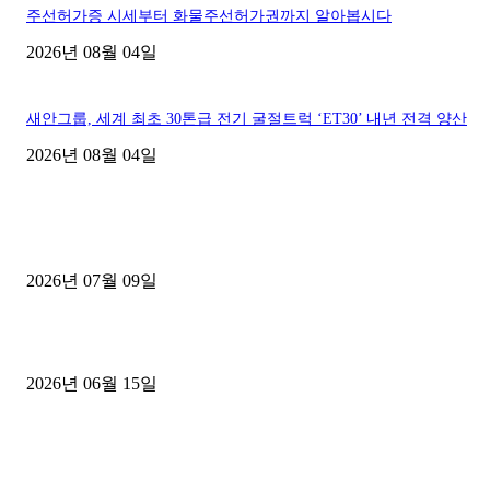
주선허가증 시세부터 화물주선허가권까지 알아봅시다
2026년 08월 04일
새안그룹, 세계 최초 30톤급 전기 굴절트럭 ‘ET30’ 내년 전격 양산
2026년 08월 04일
■디젤트럭■ 허가.진행
파주시 1.2톤 카고트럭 용달넘버 구매 완료! 접수까지 신속하게 진행
2026년 07월 09일
용인 고객님 1.2톤 냉동탑차 영업용번호판 계약 완료
2026년 06월 15일
[김해트럭매매] 3.5톤 윙바디에 개별화물넘버 달고 월 고정 지입료 
후기