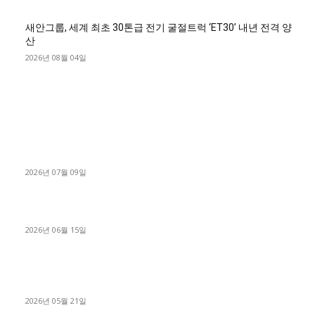
새안그룹, 세계 최초 30톤급 전기 굴절트럭 ‘ET30’ 내년 전격 양
산
2026년 08월 04일
■디젤트럭■ 허가.진행
파주시 1.2톤 카고트럭 용달넘버 구매 완료! 접수까지 신속하게
진행
2026년 07월 09일
용인 고객님 1.2톤 냉동탑차 영업용번호판 계약 완료
2026년 06월 15일
[김해트럭매매] 3.5톤 윙바디에 개별화물넘버 달고 월 고정 지입
료 탈출한 후기
2026년 05월 21일