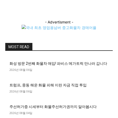
- Advertisment -
MOST READ
화성 방문 2번째 화물차 매입! 파비스 메가트럭 만나러 갑니다
2026년 08월 06일
트럼프, 중동 해운·화물 피해 이란 자금 직접 투입
2026년 08월 06일
주선허가증 시세부터 화물주선허가권까지 알아봅시다
2026년 08월 04일