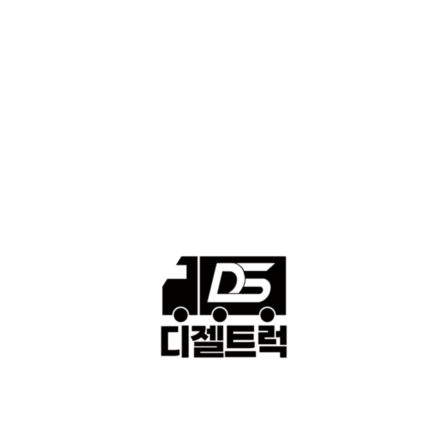
■중고트럭매매 ■중고화물차매매 ■영업용번호판시세 ■중고트럭가
격 ■소식 제공 알뜰정보
149
■디젤트럭■ 허가.진행
128
■디젤트럭■ 계약.상담
126
■디젤트럭■ 운송.정보
121
■디젤트럭■ 매매.매입
69
회사소개