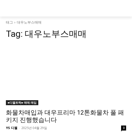
태그
대우노부스매매
Tag:
대우노부스매매
■디젤트럭■ 매매.매입
화물차매입과 대우프리마 12톤화물차 풀 패
키지 진행했습니다
YS 디젤
-
2025년 04월 29일
0