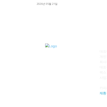
2026년 05월 21일
회
대표이
개인
회사
대표전
팩스 :
사업자
카피
재환