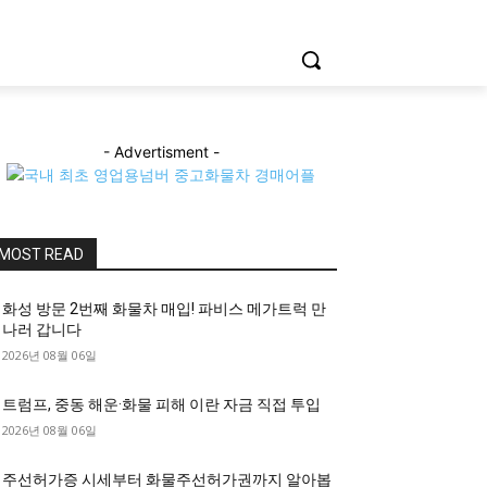
- Advertisment -
MOST READ
화성 방문 2번째 화물차 매입! 파비스 메가트럭 만
나러 갑니다
2026년 08월 06일
트럼프, 중동 해운·화물 피해 이란 자금 직접 투입
2026년 08월 06일
주선허가증 시세부터 화물주선허가권까지 알아봅