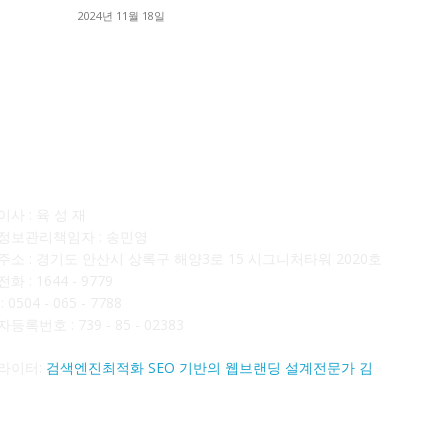
■
2024년 11월 18일
■
사소개
F
사 : 육 성 재
정보관리책임자 : 송민영
주소 : 경기도 안산시 상록구 해양3로 15 시그니처타워 2020호
화 : 1644 - 9779
 0504 - 065 - 7788
등록번호 : 739 - 85 - 02383
라이터:
검색엔진최적화 SEO 기반의 웹브랜딩 설계전문가 김