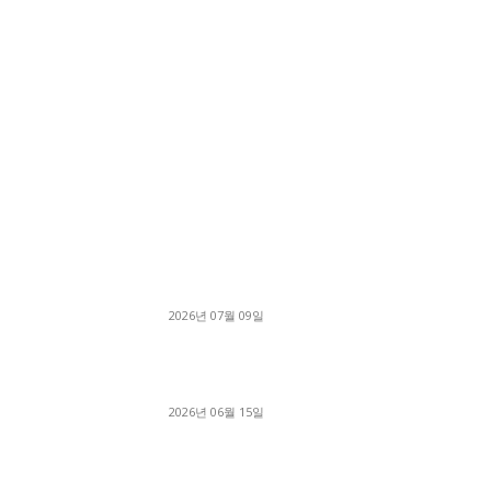
■디젤트럭■ 허가.진행
파주시 1.2톤 카고트럭 용달넘버 구매 완료! 접
지 신속하게 진행
2026년 07월 09일
용인 고객님 1.2톤 냉동탑차 영업용번호판 계약 
료
2026년 06월 15일
[김해트럭매매] 3.5톤 윙바디에 개별화물넘버 
월 고정 지입료 탈출한 후기