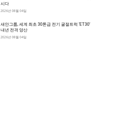
시다
2026년 08월 04일
새안그룹, 세계 최초 30톤급 전기 굴절트럭 ‘ET30’
내년 전격 양산
2026년 08월 04일
디젤트럭 카테고리
디젤트럭■ 추천.매물
1168
디젤트럭스토리
428
디젤트럭■화물.정보
188
중고트럭매매 ■중고화물차매매 ■영업용번호판시
 ■중고트럭가격 ■소식 제공 알뜰정보
149
디젤트럭■ 허가.진행
128
디젤트럭■ 계약.상담
126