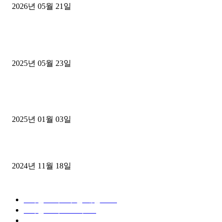
2026년 05월 21일
■트럭기사■ 인생.극장
중고트럭매매 유튜브로 실버버튼? 디젤트럭이 해냈습니다 (감동 실화
2025년 05월 23일
1톤운송업 콜바리 4년동안 하시다가 1톤화물차+영업용넘버가격비교
젤트럭으로 정리!
2025년 01월 03일
윙바디 3.5톤트럭+화물개별넘버 동시계약손님, 지입정리 인터뷰
2024년 11월 18일
디젤트럭 카테고리
■디젤트럭■ 추천.매물
1168
■디젤트럭스토리
428
■디젤트럭■화물.정보
188