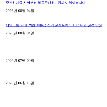
주선허가증 시세부터 화물주선허가권까지 알아봅시다
2026년 08월 04일
새안그룹, 세계 최초 30톤급 전기 굴절트럭 ‘ET30’ 내년 전격 양산
2026년 08월 04일
■디젤트럭■ 허가.진행
파주시 1.2톤 카고트럭 용달넘버 구매 완료! 접수까지 신속하게 진행
2026년 07월 09일
용인 고객님 1.2톤 냉동탑차 영업용번호판 계약 완료
2026년 06월 15일
[김해트럭매매] 3.5톤 윙바디에 개별화물넘버 달고 월 고정 지입료 
후기