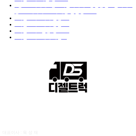
■중고트럭매매 ■중고화물차매매 ■영업용번호판시세 ■
중고트럭가격 ■소식 제공 알뜰정보
149
■디젤트럭■ 허가.진행
128
■디젤트럭■ 계약.상담
126
■디젤트럭■ 운송.정보
121
■디젤트럭■ 매매.매입
69
회사소개
대표이사 : 육 성 재