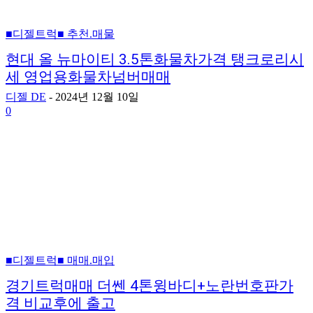
■디젤트럭■ 추천.매물
현대 올 뉴마이티 3.5톤화물차가격 탱크로리시
세 영업용화물차넘버매매
디젤 DE
-
2024년 12월 10일
0
■디젤트럭■ 매매.매입
경기트럭매매 더쎈 4톤윙바디+노란번호판가
격 비교후에 출고