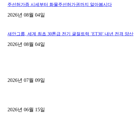
주선허가증 시세부터 화물주선허가권까지 알아봅시다
2026년 08월 04일
새안그룹, 세계 최초 30톤급 전기 굴절트럭 ‘ET30’ 내년 전격 양산
2026년 08월 04일
■디젤트럭■ 허가.진행
파주시 1.2톤 카고트럭 용달넘버 구매 완료! 접수까지 신속하게 진행
2026년 07월 09일
용인 고객님 1.2톤 냉동탑차 영업용번호판 계약 완료
2026년 06월 15일
[김해트럭매매] 3.5톤 윙바디에 개별화물넘버 달고 월 고정 지입료 
후기