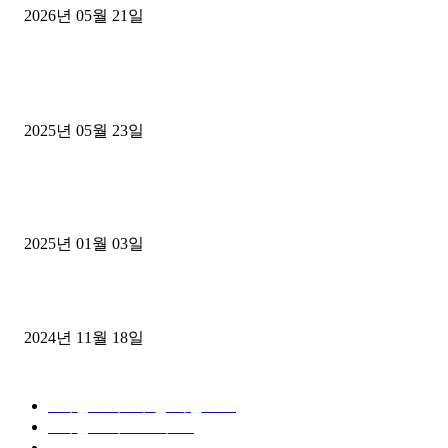
2026년 05월 21일
■트럭기사■ 인생.극장
중고트럭매매 유튜브로 실버버튼? 디젤트럭이 해냈습니다 (감동 실화
2025년 05월 23일
1톤운송업 콜바리 4년동안 하시다가 1톤화물차+영업용넘버가격비교
젤트럭으로 정리!
2025년 01월 03일
윙바디 3.5톤트럭+화물개별넘버 동시계약손님, 지입정리 인터뷰
2024년 11월 18일
디젤트럭 카테고리
■디젤트럭■ 추천.매물
1168
■디젤트럭스토리
428
■디젤트럭■화물.정보
188