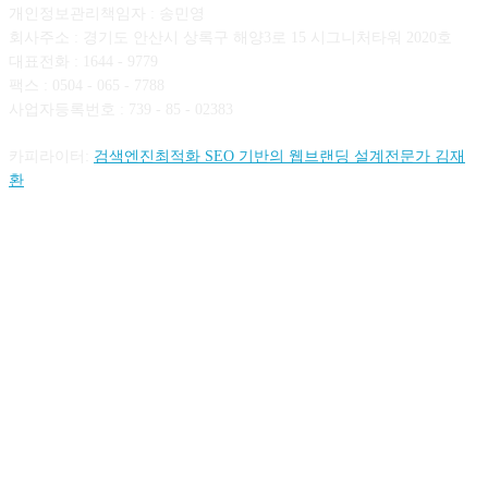
개인정보관리책임자 : 송민영
회사주소 : 경기도 안산시 상록구 해양3로 15 시그니처타워 2020호
대표전화 : 1644 - 9779
팩스 : 0504 - 065 - 7788
사업자등록번호 : 739 - 85 - 02383
카피라이터:
검색엔진최적화 SEO 기반의 웹브랜딩 설계전문가 김재
환
FOLLOW US