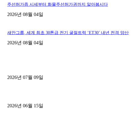
주선허가증 시세부터 화물주선허가권까지 알아봅시다
2026년 08월 04일
새안그룹, 세계 최초 30톤급 전기 굴절트럭 ‘ET30’ 내년 전격 양산
2026년 08월 04일
■디젤트럭■ 허가.진행
파주시 1.2톤 카고트럭 용달넘버 구매 완료! 접수까지 신속하게 진행
2026년 07월 09일
용인 고객님 1.2톤 냉동탑차 영업용번호판 계약 완료
2026년 06월 15일
[김해트럭매매] 3.5톤 윙바디에 개별화물넘버 달고 월 고정 지입료 
후기