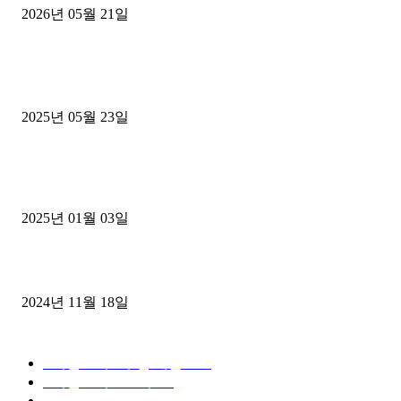
2026년 05월 21일
■트럭기사■ 인생.극장
중고트럭매매 유튜브로 실버버튼? 디젤트럭이 해냈습니다 (감동 실화
2025년 05월 23일
1톤운송업 콜바리 4년동안 하시다가 1톤화물차+영업용넘버가격비교
젤트럭으로 정리!
2025년 01월 03일
윙바디 3.5톤트럭+화물개별넘버 동시계약손님, 지입정리 인터뷰
2024년 11월 18일
디젤트럭 카테고리
■디젤트럭■ 추천.매물
1168
■디젤트럭스토리
428
■디젤트럭■화물.정보
188