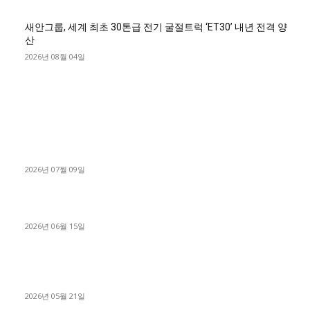
새안그룹, 세계 최초 30톤급 전기 굴절트럭 ‘ET30’ 내년 전격 양
산
2026년 08월 04일
■디젤트럭■ 허가.진행
파주시 1.2톤 카고트럭 용달넘버 구매 완료! 접수까지 신속하게
진행
2026년 07월 09일
용인 고객님 1.2톤 냉동탑차 영업용번호판 계약 완료
2026년 06월 15일
[김해트럭매매] 3.5톤 윙바디에 개별화물넘버 달고 월 고정 지입
료 탈출한 후기
2026년 05월 21일