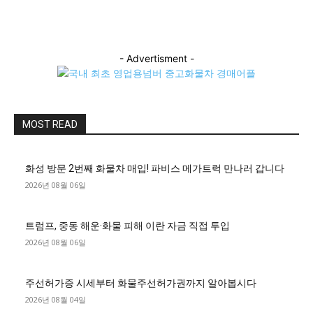
- Advertisment -
MOST READ
화성 방문 2번째 화물차 매입! 파비스 메가트럭 만나러 갑니다
2026년 08월 06일
트럼프, 중동 해운·화물 피해 이란 자금 직접 투입
2026년 08월 06일
주선허가증 시세부터 화물주선허가권까지 알아봅시다
2026년 08월 04일