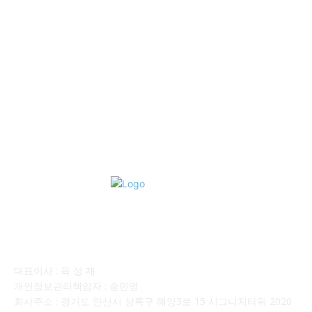
■중고트럭매매 ■중고화물차매매 ■영업용번호판시세 ■중고트럭가
격 ■소식 제공 알뜰정보
149
■디젤트럭■ 허가.진행
128
■디젤트럭■ 계약.상담
126
■디젤트럭■ 운송.정보
121
■디젤트럭■ 매매.매입
69
회사소개
대표이사 : 육 성 재
개인정보관리책임자 : 송민영
회사주소 : 경기도 안산시 상록구 해양3로 15 시그니처타워 2020