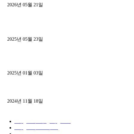
2026년 05월 21일
■트럭기사■ 인생.극장
중고트럭매매 유튜브로 실버버튼? 디젤트럭이 해냈습니다 (감동 실화
2025년 05월 23일
1톤운송업 콜바리 4년동안 하시다가 1톤화물차+영업용넘버가격비교
젤트럭으로 정리!
2025년 01월 03일
윙바디 3.5톤트럭+화물개별넘버 동시계약손님, 지입정리 인터뷰
2024년 11월 18일
디젤트럭 카테고리
■디젤트럭■ 추천.매물
1168
■디젤트럭스토리
428
■디젤트럭■화물.정보
188