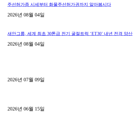
주선허가증 시세부터 화물주선허가권까지 알아봅시다
2026년 08월 04일
새안그룹, 세계 최초 30톤급 전기 굴절트럭 ‘ET30’ 내년 전격 양산
2026년 08월 04일
■디젤트럭■ 허가.진행
파주시 1.2톤 카고트럭 용달넘버 구매 완료! 접수까지 신속하게 진행
2026년 07월 09일
용인 고객님 1.2톤 냉동탑차 영업용번호판 계약 완료
2026년 06월 15일
[김해트럭매매] 3.5톤 윙바디에 개별화물넘버 달고 월 고정 지입료 
후기