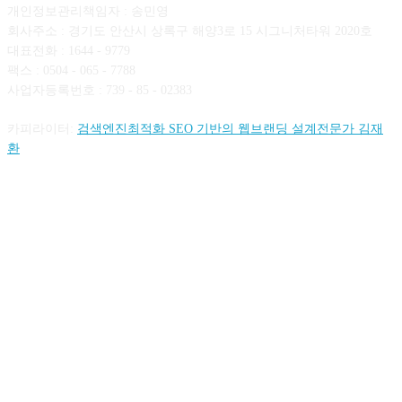
개인정보관리책임자 : 송민영
회사주소 : 경기도 안산시 상록구 해양3로 15 시그니처타워 2020호
대표전화 : 1644 - 9779
팩스 : 0504 - 065 - 7788
사업자등록번호 : 739 - 85 - 02383
카피라이터:
검색엔진최적화 SEO 기반의 웹브랜딩 설계전문가 김재
환
FOLLOW US