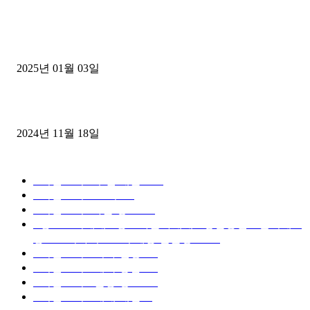
1톤운송업 콜바리 4년동안 하시다가 1톤화물차+영업용넘버가격비교
젤트럭으로 정리!
2025년 01월 03일
윙바디 3.5톤트럭+화물개별넘버 동시계약손님, 지입정리 인터뷰
2024년 11월 18일
디젤트럭 카테고리
■디젤트럭■ 추천.매물
1168
■디젤트럭스토리
428
■디젤트럭■화물.정보
188
■중고트럭매매 ■중고화물차매매 ■영업용번호판시세 ■
중고트럭가격 ■소식 제공 알뜰정보
149
■디젤트럭■ 허가.진행
128
■디젤트럭■ 계약.상담
126
■디젤트럭■ 운송.정보
121
■디젤트럭■ 매매.매입
69