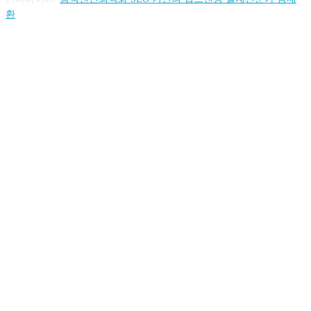
환
FOLLOW US