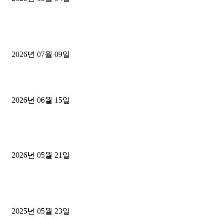
■디젤트럭■ 허가.진행
파주시 1.2톤 카고트럭 용달넘버 구매 완료! 접수까지 신속하게 진행
2026년 07월 09일
용인 고객님 1.2톤 냉동탑차 영업용번호판 계약 완료
2026년 06월 15일
[김해트럭매매] 3.5톤 윙바디에 개별화물넘버 달고 월 고정 지입료 
후기
2026년 05월 21일
■트럭기사■ 인생.극장
중고트럭매매 유튜브로 실버버튼? 디젤트럭이 해냈습니다 (감동 실화
2025년 05월 23일