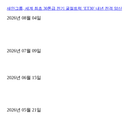
새안그룹, 세계 최초 30톤급 전기 굴절트럭 ‘ET30’ 내년 전격 양산
2026년 08월 04일
■디젤트럭■ 허가.진행
파주시 1.2톤 카고트럭 용달넘버 구매 완료! 접수까지 신속하게 진행
2026년 07월 09일
용인 고객님 1.2톤 냉동탑차 영업용번호판 계약 완료
2026년 06월 15일
[김해트럭매매] 3.5톤 윙바디에 개별화물넘버 달고 월 고정 지입료 
후기
2026년 05월 21일
■트럭기사■ 인생.극장