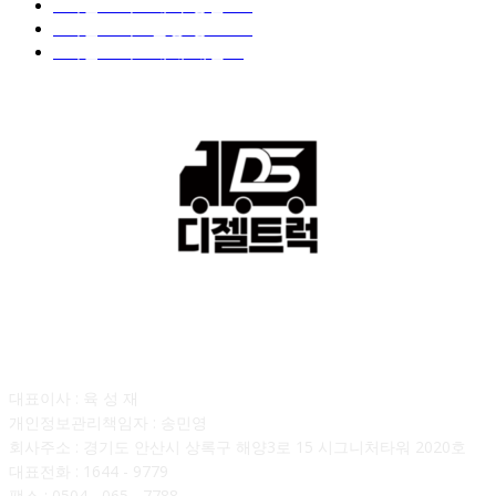
■디젤트럭■ 계약.상담
126
■디젤트럭■ 운송.정보
121
■디젤트럭■ 매매.매입
69
회사소개
대표이사 : 육 성 재
개인정보관리책임자 : 송민영
회사주소 : 경기도 안산시 상록구 해양3로 15 시그니처타워 2020호
대표전화 : 1644 - 9779
팩스 : 0504 - 065 - 7788