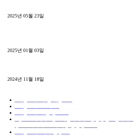
중고트럭매매 유튜브로 실버버튼? 디젤트럭이 해냈습니다 (감동 실화
2025년 05월 23일
1톤운송업 콜바리 4년동안 하시다가 1톤화물차+영업용넘버가격비교
젤트럭으로 정리!
2025년 01월 03일
윙바디 3.5톤트럭+화물개별넘버 동시계약손님, 지입정리 인터뷰
2024년 11월 18일
디젤트럭 카테고리
■디젤트럭■ 추천.매물
1168
■디젤트럭스토리
428
■디젤트럭■화물.정보
188
■중고트럭매매 ■중고화물차매매 ■영업용번호판시세 ■
중고트럭가격 ■소식 제공 알뜰정보
149
■디젤트럭■ 허가.진행
128