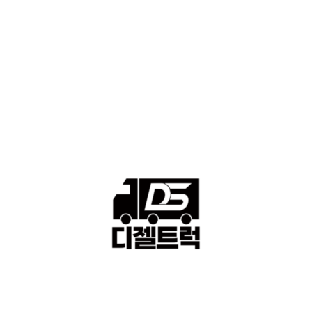
■중고트럭매매 ■중고화물차매매 ■영업용번호판시세 ■중고트럭가
격 ■소식 제공 알뜰정보
149
■디젤트럭■ 허가.진행
128
■디젤트럭■ 계약.상담
126
■디젤트럭■ 운송.정보
121
■디젤트럭■ 매매.매입
69
회사소개