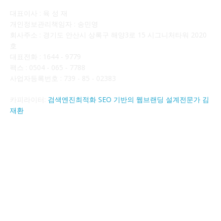
대표이사 : 육 성 재
개인정보관리책임자 : 송민영
회사주소 : 경기도 안산시 상록구 해양3로 15 시그니처타워 2020
호
대표전화 : 1644 - 9779
팩스 : 0504 - 065 - 7788
사업자등록번호 : 739 - 85 - 02383
카피라이터:
검색엔진최적화 SEO 기반의 웹브랜딩 설계전문가 김
재환
FOLLOW US