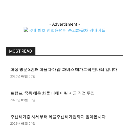
- Advertisment -
MOST READ
화성 방문 2번째 화물차 매입! 파비스 메가트럭 만나러 갑니다
2026년 08월 06일
트럼프, 중동 해운·화물 피해 이란 자금 직접 투입
2026년 08월 06일
주선허가증 시세부터 화물주선허가권까지 알아봅시다
2026년 08월 04일