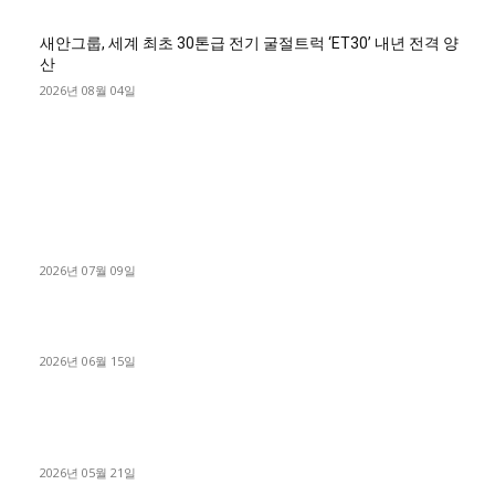
새안그룹, 세계 최초 30톤급 전기 굴절트럭 ‘ET30’ 내년 전격 양
산
2026년 08월 04일
■디젤트럭■ 허가.진행
파주시 1.2톤 카고트럭 용달넘버 구매 완료! 접수까지 신속하게
진행
2026년 07월 09일
용인 고객님 1.2톤 냉동탑차 영업용번호판 계약 완료
2026년 06월 15일
[김해트럭매매] 3.5톤 윙바디에 개별화물넘버 달고 월 고정 지입
료 탈출한 후기
2026년 05월 21일