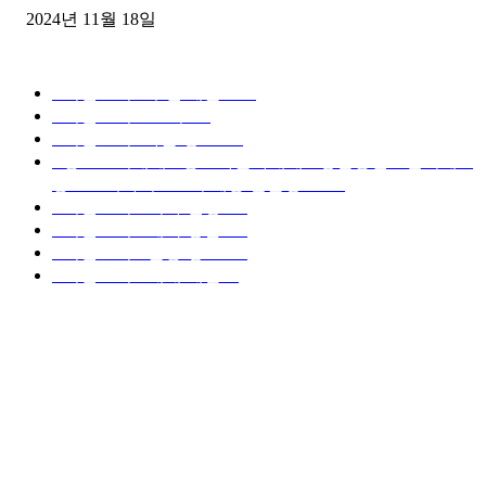
2024년 11월 18일
디젤트럭 카테고리
■디젤트럭■ 추천.매물
1168
■디젤트럭스토리
428
■디젤트럭■화물.정보
188
■중고트럭매매 ■중고화물차매매 ■영업용번호판시세 ■
중고트럭가격 ■소식 제공 알뜰정보
149
■디젤트럭■ 허가.진행
128
■디젤트럭■ 계약.상담
126
■디젤트럭■ 운송.정보
121
■디젤트럭■ 매매.매입
69