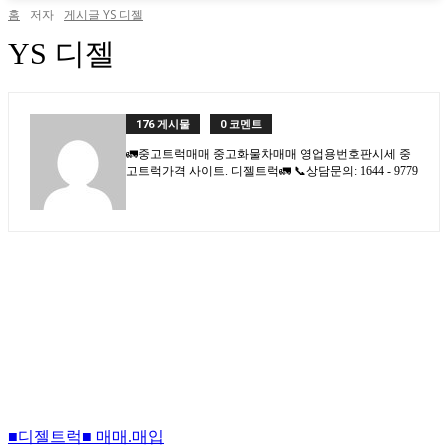
홈
저자
게시글 YS 디젤
YS 디젤
176 게시물
0 코멘트
🚛중고트럭매매 중고화물차매매 영업용번호판시세 중
고트럭가격 사이트. 디젤트럭🚛 📞상담문의: 1644 - 9779
■디젤트럭■ 매매.매입