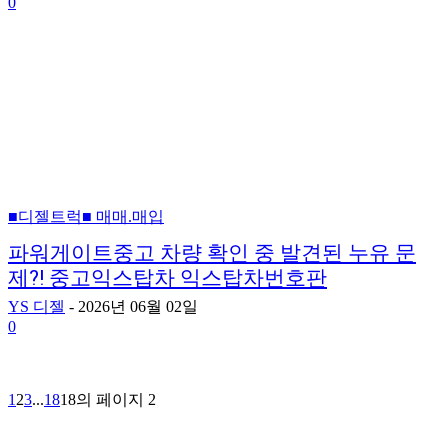
0
■디젤트럭■ 매매.매입
파워게이트중고 차량 확인 중 발견된 누유 문
제?! 중고익스탑차 익스탑차번호판
YS 디젤
-
2026년 06월 02일
0
1
2
3
...
18
18의 페이지 2