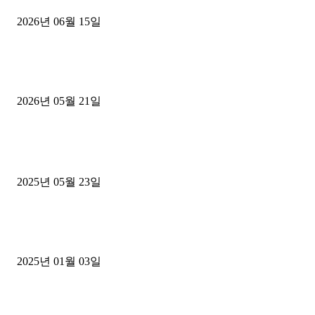
2026년 06월 15일
[김해트럭매매] 3.5톤 윙바디에 개별화물넘버 달고 월 고정 지입료 
후기
2026년 05월 21일
■트럭기사■ 인생.극장
중고트럭매매 유튜브로 실버버튼? 디젤트럭이 해냈습니다 (감동 실화
2025년 05월 23일
1톤운송업 콜바리 4년동안 하시다가 1톤화물차+영업용넘버가격비교
젤트럭으로 정리!
2025년 01월 03일
윙바디 3.5톤트럭+화물개별넘버 동시계약손님, 지입정리 인터뷰