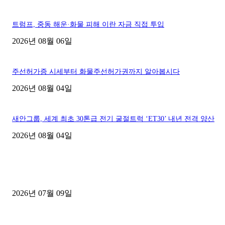
트럼프, 중동 해운·화물 피해 이란 자금 직접 투입
2026년 08월 06일
주선허가증 시세부터 화물주선허가권까지 알아봅시다
2026년 08월 04일
새안그룹, 세계 최초 30톤급 전기 굴절트럭 ‘ET30’ 내년 전격 양산
2026년 08월 04일
■디젤트럭■ 허가.진행
파주시 1.2톤 카고트럭 용달넘버 구매 완료! 접수까지 신속하게 진행
2026년 07월 09일
용인 고객님 1.2톤 냉동탑차 영업용번호판 계약 완료