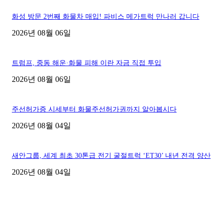
화성 방문 2번째 화물차 매입! 파비스 메가트럭 만나러 갑니다
2026년 08월 06일
트럼프, 중동 해운·화물 피해 이란 자금 직접 투입
2026년 08월 06일
주선허가증 시세부터 화물주선허가권까지 알아봅시다
2026년 08월 04일
새안그룹, 세계 최초 30톤급 전기 굴절트럭 ‘ET30’ 내년 전격 양산
2026년 08월 04일
■디젤트럭■ 허가.진행
파주시 1.2톤 카고트럭 용달넘버 구매 완료! 접수까지 신속하게 진행