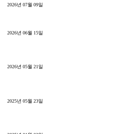
2026년 07월 09일
용인 고객님 1.2톤 냉동탑차 영업용번호판 계약 완료
2026년 06월 15일
[김해트럭매매] 3.5톤 윙바디에 개별화물넘버 달고 월 고정 지입료 
후기
2026년 05월 21일
■트럭기사■ 인생.극장
중고트럭매매 유튜브로 실버버튼? 디젤트럭이 해냈습니다 (감동 실화
2025년 05월 23일
1톤운송업 콜바리 4년동안 하시다가 1톤화물차+영업용넘버가격비교
젤트럭으로 정리!