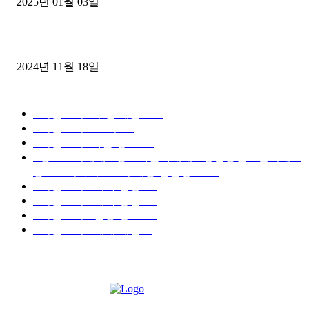
2025년 01월 03일
윙바디 3.5톤트럭+화물개별넘버 동시계약손님, 지입정리 인터뷰
2024년 11월 18일
디젤트럭 카테고리
■디젤트럭■ 추천.매물
1168
■디젤트럭스토리
428
■디젤트럭■화물.정보
188
■중고트럭매매 ■중고화물차매매 ■영업용번호판시세 ■
중고트럭가격 ■소식 제공 알뜰정보
149
■디젤트럭■ 허가.진행
128
■디젤트럭■ 계약.상담
126
■디젤트럭■ 운송.정보
121
■디젤트럭■ 매매.매입
69