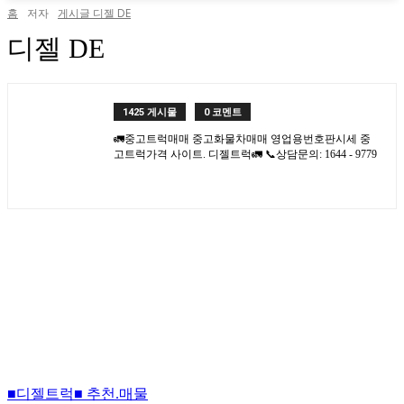
홈
저자
게시글 디젤 DE
디젤 DE
1425 게시물
0 코멘트
🚛중고트럭매매 중고화물차매매 영업용번호판시세 중
고트럭가격 사이트. 디젤트럭🚛 📞상담문의: 1644 - 9779
■디젤트럭■ 추천.매물