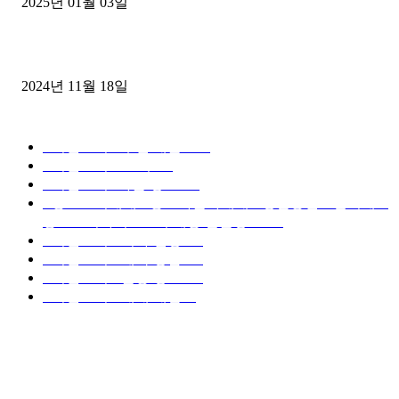
2025년 01월 03일
윙바디 3.5톤트럭+화물개별넘버 동시계약손님, 지입정리 인터뷰
2024년 11월 18일
디젤트럭 카테고리
■디젤트럭■ 추천.매물
1168
■디젤트럭스토리
428
■디젤트럭■화물.정보
188
■중고트럭매매 ■중고화물차매매 ■영업용번호판시세 ■
중고트럭가격 ■소식 제공 알뜰정보
149
■디젤트럭■ 허가.진행
128
■디젤트럭■ 계약.상담
126
■디젤트럭■ 운송.정보
121
■디젤트럭■ 매매.매입
69