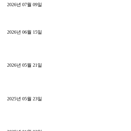
2026년 07월 09일
용인 고객님 1.2톤 냉동탑차 영업용번호판 계약 완료
2026년 06월 15일
[김해트럭매매] 3.5톤 윙바디에 개별화물넘버 달고 월 고정 지입료 
후기
2026년 05월 21일
■트럭기사■ 인생.극장
중고트럭매매 유튜브로 실버버튼? 디젤트럭이 해냈습니다 (감동 실화
2025년 05월 23일
1톤운송업 콜바리 4년동안 하시다가 1톤화물차+영업용넘버가격비교
젤트럭으로 정리!