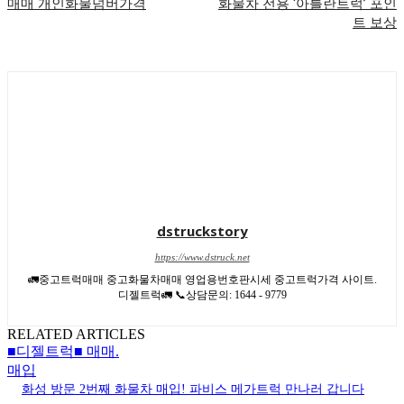
매매 개인화물넘버가격
화물차 전용 ‘아틀란트럭’ 포인
트 보상
dstruckstory
https://www.dstruck.net
🚛중고트럭매매 중고화물차매매 영업용번호판시세 중고트럭가격 사이트.
디젤트럭🚛 📞상담문의: 1644 - 9779
RELATED ARTICLES
■디젤트럭■ 매매.
매입
화성 방문 2번째 화물차 매입! 파비스 메가트럭 만나러 갑니다