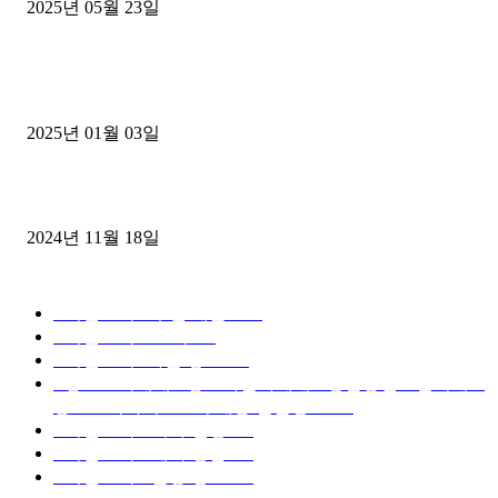
2025년 05월 23일
1톤운송업 콜바리 4년동안 하시다가 1톤화물차+영업용넘버가격비교
젤트럭으로 정리!
2025년 01월 03일
윙바디 3.5톤트럭+화물개별넘버 동시계약손님, 지입정리 인터뷰
2024년 11월 18일
디젤트럭 카테고리
■디젤트럭■ 추천.매물
1168
■디젤트럭스토리
428
■디젤트럭■화물.정보
188
■중고트럭매매 ■중고화물차매매 ■영업용번호판시세 ■
중고트럭가격 ■소식 제공 알뜰정보
149
■디젤트럭■ 허가.진행
128
■디젤트럭■ 계약.상담
126
■디젤트럭■ 운송.정보
121