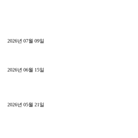
■디젤트럭■ 허가.진행
파주시 1.2톤 카고트럭 용달넘버 구매 완료! 접수까지 신속하게 진행
2026년 07월 09일
용인 고객님 1.2톤 냉동탑차 영업용번호판 계약 완료
2026년 06월 15일
[김해트럭매매] 3.5톤 윙바디에 개별화물넘버 달고 월 고정 지입료 
후기
2026년 05월 21일
■트럭기사■ 인생.극장
중고트럭매매 유튜브로 실버버튼? 디젤트럭이 해냈습니다 (감동 실화