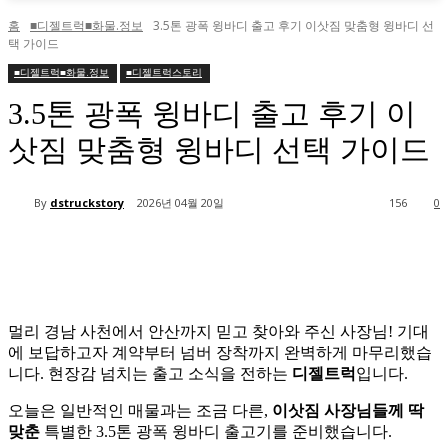
홈
■디젤트럭■화물.정보
3.5톤 광폭 윙바디 출고 후기 이삿짐 맞춤형 윙바디 선
택 가이드
■디젤트럭■화물.정보
■디젤트럭스토리
3.5톤 광폭 윙바디 출고 후기 이
삿짐 맞춤형 윙바디 선택 가이드
By
dstruckstory
2026년 04월 20일
156
0
멀리 경남 사천에서 안산까지 믿고 찾아와 주신 사장님! 기대
에 보답하고자 계약부터 넘버 장착까지 완벽하게 마무리했습
니다. 현장감 넘치는 출고 소식을 전하는
디젤트럭
입니다.
오늘은 일반적인 매물과는 조금 다른,
이삿짐 사장님들께 딱
맞춘
특별한 3.5톤 광폭 윙바디 출고기를 준비했습니다.