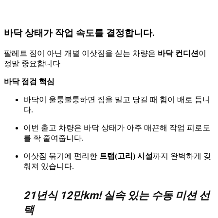
바닥 상태가 작업 속도를 결정합니다.
팔레트 짐이 아닌 개별 이삿짐을 싣는 차량은
바닥 컨디션
이
정말 중요합니다
바닥 점검 핵심
바닥이 울퉁불퉁하면 짐을 밀고 당길 때 힘이 배로 듭니
다.
이번 출고 차량은 바닥 상태가 아주 매끈해 작업 피로도
를 확 줄여줍니다.
이삿짐 묶기에 편리한
트랩(고리) 시설
까지 완벽하게 갖
춰져 있습니다.
21년식 12만km! 실속 있는 수동 미션 선
택