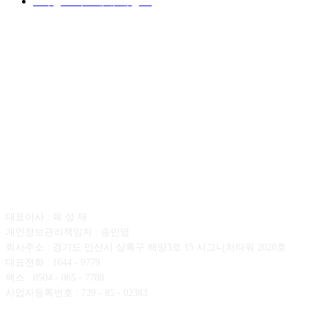
■디젤트럭■ 매매.매입
69
회사소개
대표이사 : 육 성 재
개인정보관리책임자 : 송민영
회사주소 : 경기도 안산시 상록구 해양3로 15 시그니처타워 2020호
대표전화 : 1644 - 9779
팩스 : 0504 - 065 - 7788
사업자등록번호 : 739 - 85 - 02383