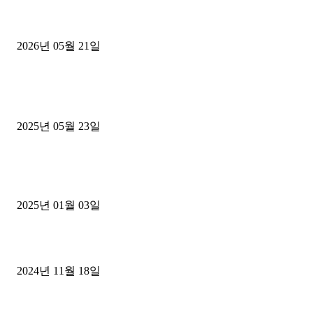
[김해트럭매매] 3.5톤 윙바디에 개별화물넘버 달고 월 고정 지입료 
후기
2026년 05월 21일
■트럭기사■ 인생.극장
중고트럭매매 유튜브로 실버버튼? 디젤트럭이 해냈습니다 (감동 실화
2025년 05월 23일
1톤운송업 콜바리 4년동안 하시다가 1톤화물차+영업용넘버가격비교
젤트럭으로 정리!
2025년 01월 03일
윙바디 3.5톤트럭+화물개별넘버 동시계약손님, 지입정리 인터뷰
2024년 11월 18일
디젤트럭 카테고리