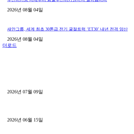
2026년 08월 04일
새안그룹, 세계 최초 30톤급 전기 굴절트럭 ‘ET30’ 내년 전격 양산
2026년 08월 04일
더로드
■디젤트럭■ 허가.진행
파주시 1.2톤 카고트럭 용달넘버 구매 완료! 접수까지 신속하게 진행
2026년 07월 09일
용인 고객님 1.2톤 냉동탑차 영업용번호판 계약 완료
2026년 06월 15일