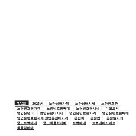
TAGS
2025년
노란넘버가격
노란넘버시세
노란번호판
노란번호판가격
노란번호판매매
노란번호판시세
디젤트럭
영업용넘버
영업용넘버시세
영업용번호판가격
영업용번호판매매
영업용번호판시세 영업용넘버가격
운반비
운송업
운송일거리
중고트럭매매
중고화물차매매
트럭매매
트럭매매사이트
화물차매매