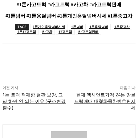
#1톤카고트럭 #카고트럭 #카고차 #카고트럭판매
#1톤넘버 #1톤용달넘버 #1톤개인용달넘버시세 #1톤중고차
TAGS
1톤개인용달넘버시세
1톤넘버
1톤용달넘버
1톤중고차
1톤카고트럭
카고차
카고트럭
카고트럭판매
이전 기사
다음 기사
1톤 트럭 적재함 철판 보강, 그
현대 엑시언트가격 24톤 암롤
냥 하면 안 되는 이유 (구조변경
트럭매매 대형화물차번호판시
필수)
세