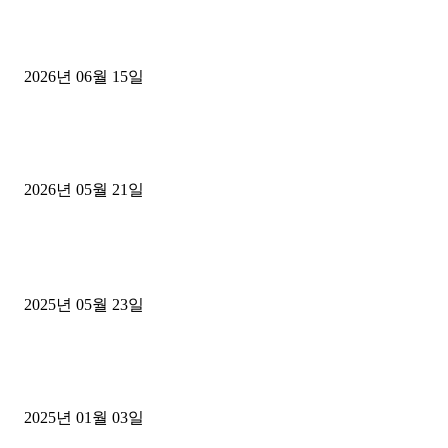
용인 고객님 1.2톤 냉동탑차 영업용번호판 계약 완료
2026년 06월 15일
[김해트럭매매] 3.5톤 윙바디에 개별화물넘버 달고 월 고정 지입료 
후기
2026년 05월 21일
■트럭기사■ 인생.극장
중고트럭매매 유튜브로 실버버튼? 디젤트럭이 해냈습니다 (감동 실화
2025년 05월 23일
1톤운송업 콜바리 4년동안 하시다가 1톤화물차+영업용넘버가격비교
젤트럭으로 정리!
2025년 01월 03일