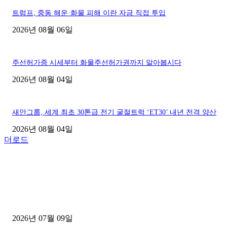
트럼프, 중동 해운·화물 피해 이란 자금 직접 투입
2026년 08월 06일
주선허가증 시세부터 화물주선허가권까지 알아봅시다
2026년 08월 04일
새안그룹, 세계 최초 30톤급 전기 굴절트럭 ‘ET30’ 내년 전격 양산
2026년 08월 04일
더로드
■디젤트럭■ 허가.진행
파주시 1.2톤 카고트럭 용달넘버 구매 완료! 접수까지 신속하게 진행
2026년 07월 09일