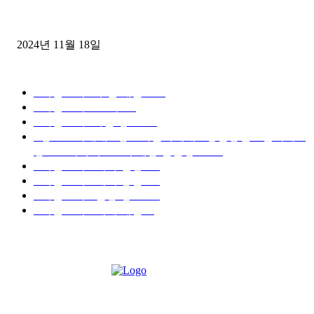
윙바디 3.5톤트럭+화물개별넘버 동시계약손님, 지입정리 인터뷰
2024년 11월 18일
디젤트럭 카테고리
■디젤트럭■ 추천.매물
1168
■디젤트럭스토리
428
■디젤트럭■화물.정보
188
■중고트럭매매 ■중고화물차매매 ■영업용번호판시세 ■
중고트럭가격 ■소식 제공 알뜰정보
149
■디젤트럭■ 허가.진행
128
■디젤트럭■ 계약.상담
126
■디젤트럭■ 운송.정보
121
■디젤트럭■ 매매.매입
69