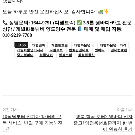
겠습니다.
오늘 하루도 안전 운전하십시오. 감사합니다!
상담문의: 1644-9791 (디젤트럭)
3.5톤 윙바디·카고 전문
상담 / 개별화물넘버 양도양수 전문
매매 및 매입 직통:
010-9219-7788
TAGS
개별넘버
개별번호판
개별화물넘버
개별화물넘버가격
개별화물넘버시세
디젤트럭
번호판임대료
윙바디
임대번호판
중고윙바디
화물넘버
화성트럭
화성화물차
이전 기사
다음 기사
10월달부터 전기차 ‘배터리 구
경북 칠곡 포터2 윙바디 신차
독 서비스’ 반값 구매 가능해진
출고! 영업용번호판까지 한 번
다?
에 완료한 후기