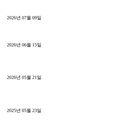
파주시 1.2톤 카고트럭 용달넘버 구매 완료! 접수까지 신속하게 진행
2026년 07월 09일
용인 고객님 1.2톤 냉동탑차 영업용번호판 계약 완료
2026년 06월 15일
[김해트럭매매] 3.5톤 윙바디에 개별화물넘버 달고 월 고정 지입료 
후기
2026년 05월 21일
■트럭기사■ 인생.극장
중고트럭매매 유튜브로 실버버튼? 디젤트럭이 해냈습니다 (감동 실화
2025년 05월 23일
1톤운송업 콜바리 4년동안 하시다가 1톤화물차+영업용넘버가격비교