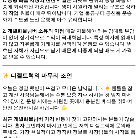
1. 중형 화물 시장의 전천후 일꾼
파렛트 단위의 중형 화물 배
송에 최적화된 차종입니다. 윙이 시원하게 열리는 구조로 상하
차 작업 효율이 매우 뛰어납니다. 기업 물류부터 공산품 운송
까지 수도권 노선 운행에 아주 유리합니다.
2. 개별화물넘버 소유의 이점
매달 지불해야 하는 임대료 부담
이 없어 장기적으로 수익이 극대화됩니다. 특정 회사에 얽매이
지 않고 자유롭게 거래처를 선택하며 운행할 수 있습니다. 번
호판 자체가 자산으로 남기 때문에 나중에 되팔 때도 제
가격
을 받을 수 있습니다.
디젤트럭의 마무리 조언
오늘은 정말 햇볕이 뜨겁고 무더운 날씨입니다.
핸들을 잡
고 계신 사장님들께서는 수분 보충 자주 하시는 것 잊지 마세
요! 장시간 운행 시에는 시원한 곳에서 충분한 휴식을 취하며
안전 운전하시길 바랍니다.
최근
개별화물넘버 가격
변동이 잦아 고민하시는 분들이 많습
니다. 혼자 고민하지 마시고 언제든 저희 디젤트럭에 문의해
주세요. 가장 현실적이고 정직한 정보로 사장님들의 시작을 돕