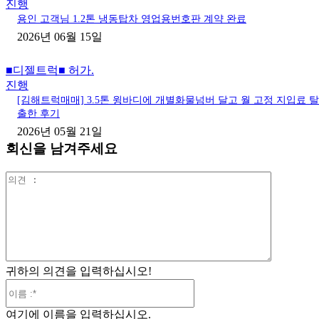
진행
용인 고객님 1.2톤 냉동탑차 영업용번호판 계약 완료
2026년 06월 15일
■디젤트럭■ 허가.
진행
[김해트럭매매] 3.5톤 윙바디에 개별화물넘버 달고 월 고정 지입료 탈
출한 후기
2026년 05월 21일
회신을 남겨주세요
의
견
:
귀하의 의견을 입력하십시오!
이
름
여기에 이름을 입력하십시오.
:*