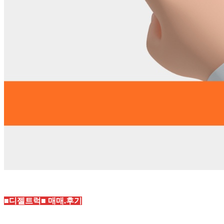
■디젤트럭■ 매매.후기