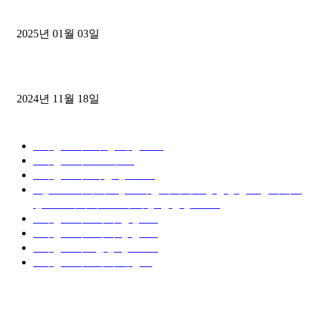
젤트럭으로 정리!
2025년 01월 03일
윙바디 3.5톤트럭+화물개별넘버 동시계약손님, 지입정리 인터뷰
2024년 11월 18일
디젤트럭 카테고리
■디젤트럭■ 추천.매물
1168
■디젤트럭스토리
428
■디젤트럭■화물.정보
188
■중고트럭매매 ■중고화물차매매 ■영업용번호판시세 ■
중고트럭가격 ■소식 제공 알뜰정보
149
■디젤트럭■ 허가.진행
128
■디젤트럭■ 계약.상담
126
■디젤트럭■ 운송.정보
121
■디젤트럭■ 매매.매입
69