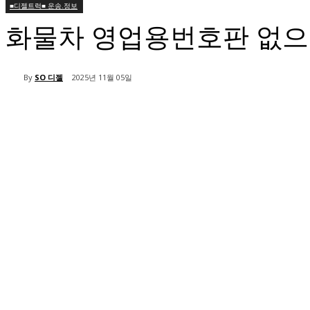
■디젤트럭■ 운송.정보
화물차 영업용번호판 없으면
By
SO 디젤
2025년 11월 05일
공유하다