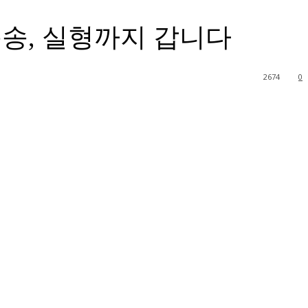
운송, 실형까지 갑니다
2674
0