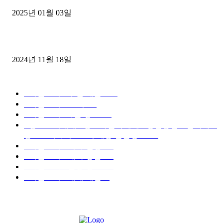
2025년 01월 03일
윙바디 3.5톤트럭+화물개별넘버 동시계약손님, 지입정리 인터뷰
2024년 11월 18일
디젤트럭 카테고리
■디젤트럭■ 추천.매물
1168
■디젤트럭스토리
428
■디젤트럭■화물.정보
188
■중고트럭매매 ■중고화물차매매 ■영업용번호판시세 ■
중고트럭가격 ■소식 제공 알뜰정보
149
■디젤트럭■ 허가.진행
128
■디젤트럭■ 계약.상담
126
■디젤트럭■ 운송.정보
121
■디젤트럭■ 매매.매입
69