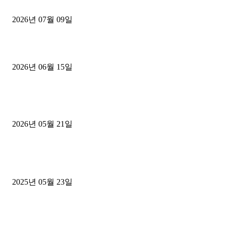
파주시 1.2톤 카고트럭 용달넘버 구매 완료! 접수까지 신속하게 진행
2026년 07월 09일
용인 고객님 1.2톤 냉동탑차 영업용번호판 계약 완료
2026년 06월 15일
[김해트럭매매] 3.5톤 윙바디에 개별화물넘버 달고 월 고정 지입료 
후기
2026년 05월 21일
■트럭기사■ 인생.극장
중고트럭매매 유튜브로 실버버튼? 디젤트럭이 해냈습니다 (감동 실화
2025년 05월 23일
1톤운송업 콜바리 4년동안 하시다가 1톤화물차+영업용넘버가격비교
젤트럭으로 정리!