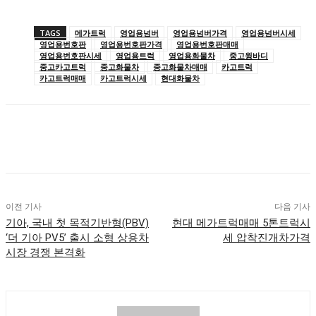
TAGS
메가트럭
영업용넘버
영업용넘버가격
영업용넘버시세
영업용번호판
영업용번호판가격
영업용번호판매매
영업용번호판시세
영업용트럭
영업용화물차
중고윙바디
중고카고트럭
중고화물차
중고화물차매매
카고트럭
카고트럭매매
카고트럭시세
현대화물차
이전 기사
다음 기사
기아, 국내 첫 목적기반형(PBV)
현대 메가트럭매매 5톤트럭시
‘더 기아 PV5’ 출시 소형 상용차
세 압착진개차가격
시장 경쟁 본격화