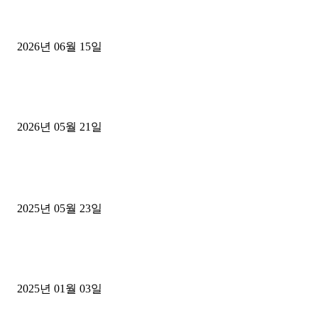
용인 고객님 1.2톤 냉동탑차 영업용번호판 계약 완료
2026년 06월 15일
[김해트럭매매] 3.5톤 윙바디에 개별화물넘버 달고 월 고정 지입료 
후기
2026년 05월 21일
■트럭기사■ 인생.극장
중고트럭매매 유튜브로 실버버튼? 디젤트럭이 해냈습니다 (감동 실화
2025년 05월 23일
1톤운송업 콜바리 4년동안 하시다가 1톤화물차+영업용넘버가격비교
젤트럭으로 정리!
2025년 01월 03일