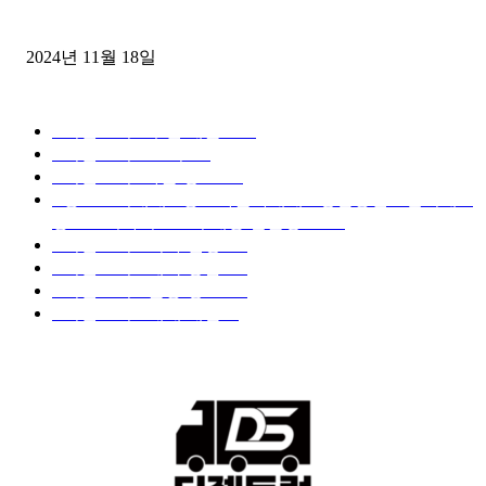
윙바디 3.5톤트럭+화물개별넘버 동시계약손님, 지입정리 인터뷰
2024년 11월 18일
디젤트럭 카테고리
■디젤트럭■ 추천.매물
1168
■디젤트럭스토리
428
■디젤트럭■화물.정보
188
■중고트럭매매 ■중고화물차매매 ■영업용번호판시세 ■
중고트럭가격 ■소식 제공 알뜰정보
149
■디젤트럭■ 허가.진행
128
■디젤트럭■ 계약.상담
126
■디젤트럭■ 운송.정보
121
■디젤트럭■ 매매.매입
69