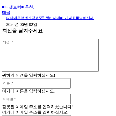
■디젤트럭■ 추천.
매물
타타대우맥쎈가격 8.5톤 윙바디매매 개별화물넘버시세
2026년 06월 02일
회신을 남겨주세요
의
견
:
귀하의 의견을 입력하십시오!
이
름
여기에 이름을 입력하십시오.
:*
이
메
잘못된 이메일 주소를 입력하셨습니다!
일
여기에 이메일 주소를 입력하십시오.
:*