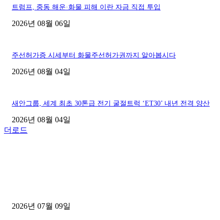
트럼프, 중동 해운·화물 피해 이란 자금 직접 투입
2026년 08월 06일
주선허가증 시세부터 화물주선허가권까지 알아봅시다
2026년 08월 04일
새안그룹, 세계 최초 30톤급 전기 굴절트럭 ‘ET30’ 내년 전격 양산
2026년 08월 04일
더로드
■디젤트럭■ 허가.진행
파주시 1.2톤 카고트럭 용달넘버 구매 완료! 접수까지 신속하게 진행
2026년 07월 09일