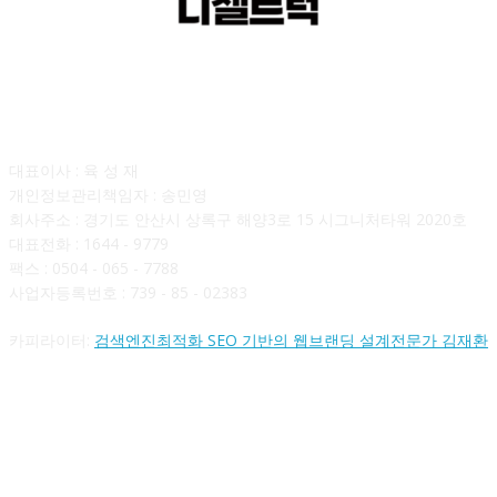
회사소개
대표이사 : 육 성 재
개인정보관리책임자 : 송민영
회사주소 : 경기도 안산시 상록구 해양3로 15 시그니처타워 2020호
대표전화 : 1644 - 9779
팩스 : 0504 - 065 - 7788
사업자등록번호 : 739 - 85 - 02383
카피라이터:
검색엔진최적화 SEO 기반의 웹브랜딩 설계전문가 김재환
FOLLOW US