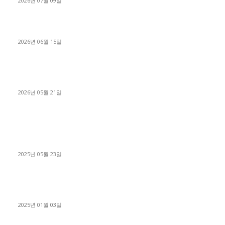
2026년 07월 09일
용인 고객님 1.2톤 냉동탑차 영업용번호판 계약 완료
2026년 06월 15일
[김해트럭매매] 3.5톤 윙바디에 개별화물넘버 달고 월 고정 지입
료 탈출한 후기
2026년 05월 21일
■트럭기사■ 인생.극장
중고트럭매매 유튜브로 실버버튼? 디젤트럭이 해냈습니다 (감동
실화)
2025년 05월 23일
1톤운송업 콜바리 4년동안 하시다가 1톤화물차+영업용넘버가
격비교후 디젤트럭으로 정리!
2025년 01월 03일