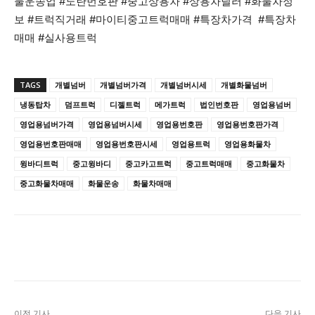
물운송업 #노란번호판 #중고상용차 #상용차딜러 #화물차정
보 #트럭직거래 #마이티중고트럭매매 #특장차가격 #특장차
매매 #실사용트럭
TAGS
개별넘버
개별넘버가격
개별넘버시세
개별화물넘버
냉동탑차
덤프트럭
디젤트럭
메가트럭
법인번호판
영업용넘버
영업용넘버가격
영업용넘버시세
영업용번호판
영업용번호판가격
영업용번호판매매
영업용번호판시세
영업용트럭
영업용화물차
윙바디트럭
중고윙바디
중고카고트럭
중고트럭매매
중고화물차
중고화물차매매
화물운송
화물차매매
이전 기사
다음 기사