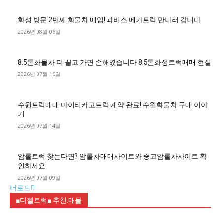
화성 방문 2번째 화물차 매입! 파비스 메가트럭 만나러 갑니다
2026년 08월 06일
8.5톤화물차 더 끌고 가면 손해였습니다 8.5톤화성트럭매매 현실
2026년 07월 16일
수원트럭매매 마이티카고트럭 계약 완료! 수원화물차 구매 이야
기
2026년 07월 14일
암롤트럭 찾는다면? 암롤차매매사이트와 중고암롤차사이트 확
인하세요
2026년 07월 09일
더로드
■디젤트럭■ 추천.매물