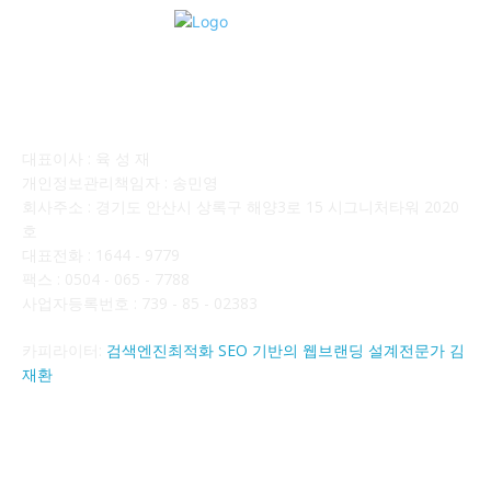
회사소개
대표이사 : 육 성 재
개인정보관리책임자 : 송민영
회사주소 : 경기도 안산시 상록구 해양3로 15 시그니처타워 2020
호
대표전화 : 1644 - 9779
팩스 : 0504 - 065 - 7788
사업자등록번호 : 739 - 85 - 02383
카피라이터:
검색엔진최적화 SEO 기반의 웹브랜딩 설계전문가 김
재환
FOLLOW US