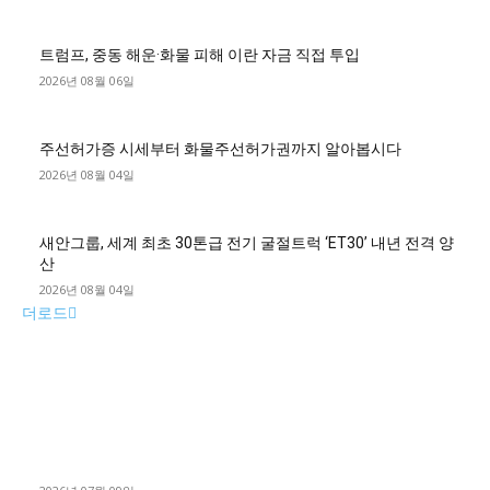
트럼프, 중동 해운·화물 피해 이란 자금 직접 투입
2026년 08월 06일
주선허가증 시세부터 화물주선허가권까지 알아봅시다
2026년 08월 04일
새안그룹, 세계 최초 30톤급 전기 굴절트럭 ‘ET30’ 내년 전격 양
산
2026년 08월 04일
더로드
■디젤트럭■ 허가.진행
파주시 1.2톤 카고트럭 용달넘버 구매 완료! 접수까지 신속하게
진행