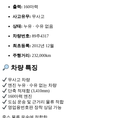
출력:
160마력
사고유무:
무사고
상태:
누유 · 수유 없음
차량번호:
89주4317
최초등록:
2012년 12월
주행거리:
232,000km
차량 특징
무사고 차량
엔진 누유 · 수유 없는 차량
단축 적재함 (3,410mm)
160마력 엔진
도심 운송 및 근거리 물류 적합
영업용번호판 장착 상담 가능
중소 물류 운송에 적합한