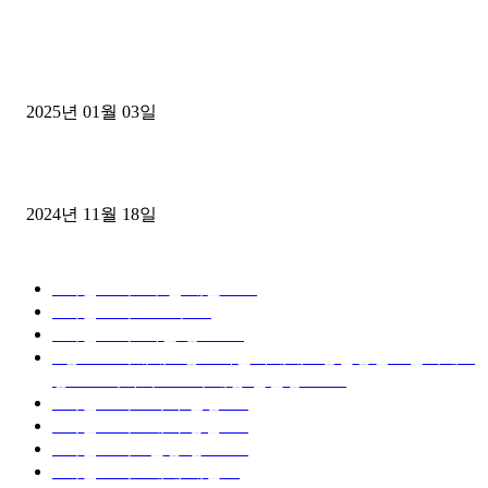
1톤운송업 콜바리 4년동안 하시다가 1톤화물차+영업용넘버가격비교
젤트럭으로 정리!
2025년 01월 03일
윙바디 3.5톤트럭+화물개별넘버 동시계약손님, 지입정리 인터뷰
2024년 11월 18일
디젤트럭 카테고리
■디젤트럭■ 추천.매물
1168
■디젤트럭스토리
428
■디젤트럭■화물.정보
188
■중고트럭매매 ■중고화물차매매 ■영업용번호판시세 ■
중고트럭가격 ■소식 제공 알뜰정보
149
■디젤트럭■ 허가.진행
128
■디젤트럭■ 계약.상담
126
■디젤트럭■ 운송.정보
121
■디젤트럭■ 매매.매입
69