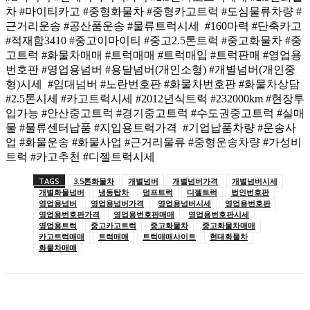
차 #마이티카고 #중형화물차 #중형카고트럭 #도심물류차량 #
근거리운송 #공산품운송 #물류트럭시세 #160마력 #단축카고
#적재함3410 #중고이마이티 #중고2.5톤트럭 #중고화물차 #중
고트럭 #화물차매매 #트럭매매 #트럭매입 #트럭판매 #영업용
번호판 #영업용넘버 #용달넘버(개인소형) #개별넘버(개인중
형)시세 #임대넘버 #노란번호판 #화물차번호판 #화물차상담
#2.5톤시세 #카고트럭시세 #2012년식트럭 #232000km #현장투
입가능 #안산중고트럭 #경기중고트럭 #수도권중고트럭 #실매
물 #물류센터납품 #지입용트럭가격 #기업납품차량 #운송사
업 #화물운송 #화물사업 #근거리물류 #중형운송차량 #가성비
트럭 #카고추천 #디젤트럭시세
TAGS
3.5톤화물차
개별넘버
개별넘버가격
개별넘버시세
개별화물넘버
냉동탑차
덤프트럭
디젤트럭
법인번호판
영업용넘버
영업용넘버가격
영업용넘버시세
영업용번호판
영업용번호판가격
영업용번호판매매
영업용번호판시세
영업용트럭
중고카고트럭
중고화물차
중고화물차매매
카고트럭매매
트럭매매
트럭매매사이트
현대화물차
화물차매매