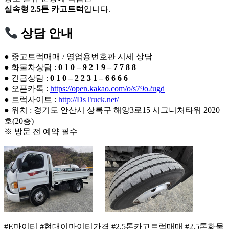
실속형 2.5톤 카고트럭
입니다.
상담 안내
● 중고트럭매매 / 영업용번호판 시세 상담
● 화물차상담 :
0 1 0 – 9 2 1 9 – 7 7 8 8
● 긴급상담 :
0 1 0 – 2 2 3 1 – 6 6 6 6
● 오픈카톡 :
https://open.kakao.com/o/s79o2ugd
● 트럭사이트 :
http://DsTruck.net/
● 위치 : 경기도 안산시 상록구 해양3로15 시그니처타워 2020
호(20층)
※ 방문 전 예약 필수
#E마이티 #현대이마이티가격 #2.5톤카고트럭매매 #2.5톤화물