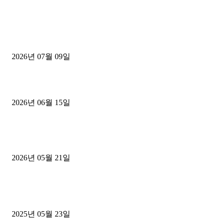
■디젤트럭■ 허가.진행
파주시 1.2톤 카고트럭 용달넘버 구매 완료! 접수까지 신속하게 진행
2026년 07월 09일
용인 고객님 1.2톤 냉동탑차 영업용번호판 계약 완료
2026년 06월 15일
[김해트럭매매] 3.5톤 윙바디에 개별화물넘버 달고 월 고정 지입료 
후기
2026년 05월 21일
■트럭기사■ 인생.극장
중고트럭매매 유튜브로 실버버튼? 디젤트럭이 해냈습니다 (감동 실화
2025년 05월 23일