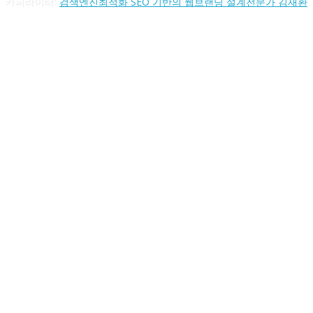
카피라이터:
검색엔진최적화 SEO 기반의 웹브랜딩 설계전문가 김재환
FOLLOW US