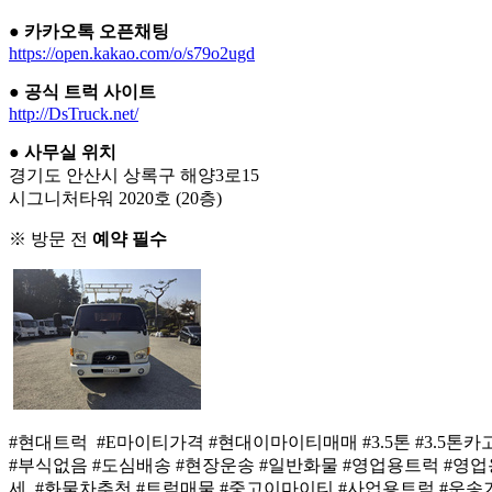
●
카카오톡 오픈채팅
https://open.kakao.com/o/s79o2ugd
●
공식 트럭 사이트
http://DsTruck.net/
●
사무실 위치
경기도 안산시 상록구 해양3로15
시그니처타워 2020호 (20층)
※ 방문 전
예약 필수
#현대트럭 #E마이티가격 #현대이마이티매매 #3.5톤 #3.5
#부식없음 #도심배송 #현장운송 #일반화물 #영업용트럭 #영
세 #화물차추천 #트럭매물 #중고이마이티 #사업용트럭 #운송기