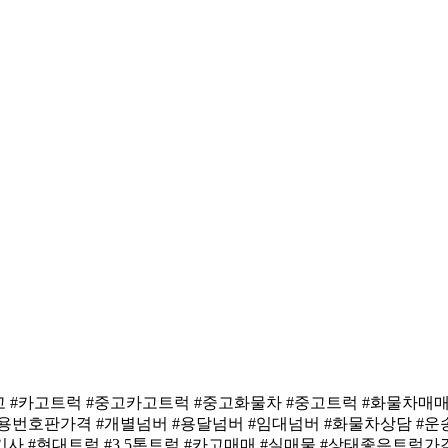
톤카고 #카고트럭 #중고카고트럭 #중고화물차 #중고트럭 #화물차매
업용번호판가격 #개별넘버 #용달넘버 #임대넘버 #화물차상담 #
사 #현대트럭 #3.5톤트럭 #카고매매 #실매물 #상태좋은트럭가