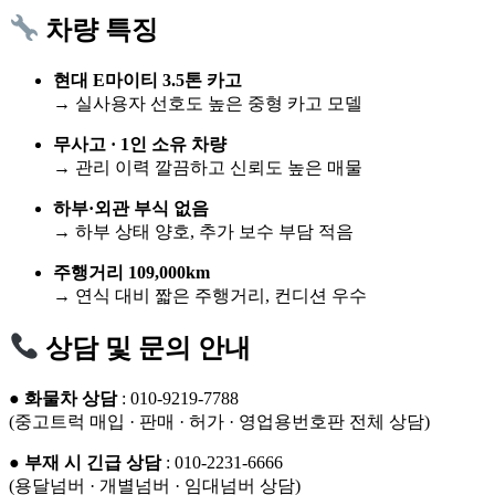
차량 특징
현대 E마이티 3.5톤 카고
→ 실사용자 선호도 높은 중형 카고 모델
무사고 · 1인 소유 차량
→ 관리 이력 깔끔하고 신뢰도 높은 매물
하부·외관 부식 없음
→ 하부 상태 양호, 추가 보수 부담 적음
주행거리 109,000km
→ 연식 대비 짧은 주행거리, 컨디션 우수
상담 및 문의 안내
●
화물차 상담
: 010-9219-7788
(중고트럭 매입 · 판매 · 허가 · 영업용번호판 전체 상담)
●
부재 시 긴급 상담
: 010-2231-6666
(용달넘버 · 개별넘버 · 임대넘버 상담)