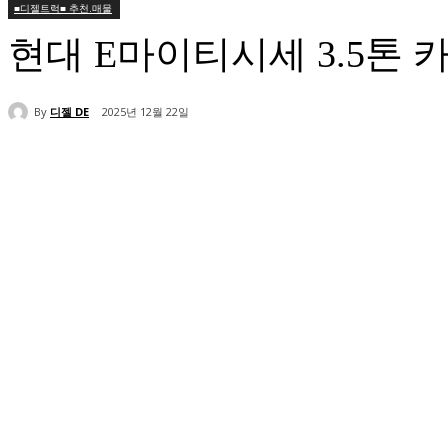
■디젤트럭■ 추천.매물
현대 E마이티시세 3.5톤
By
디젤 DE
2025년 12월 22일
공유하다