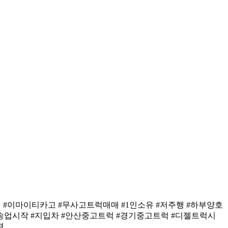
매 #이마이티카고 #무사고트럭매매 #1인소유 #저주행 #하부양호
운송업시작 #지입차 #안산중고트럭 #경기중고트럭 #디젤트럭시
격