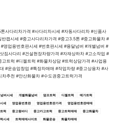
3.5톤사다리차가격 #사다리차시세 #자동사다리차 #신품사
일반캡시세 #중고사다리차가격 #중고3.5톤 #중고화물차 #
 #영업용번호판시세 #번호판시세 #용달넘버 #개별넘버 #
삿짐사다리 #건설현장차량가격 #자재상하차 #고소작업 #
기중고트럭 #디젤트럭 #화물차상담 #트럭상담가격 #사업용
대 #운송업창업 #특장차매매 #작업차량 #중고상용차 #사
다리차추천 #안산화물차 #수도권중고트럭가격
별넘버시세
개별화물넘버
덤프트럭
디젤트럭
메가트럭
시세
영업용번호판
영업용번호판가격
영업용번호판매매
트럭
중고윙바디
중고카고트럭
중고트럭매매
중고화물차
럭시세
트럭매매사이트
화물운송
화물차매매