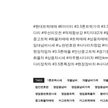
#현대트럭매매 #E마이티 #3.5톤트럭가격 #
다리 #무선리모컨 #적재함보강 #지지대2개 #
중고트럭 #화물차매매 #트럭매매 #상용차매매
임대넘버시세 #노란번호판 #사다리차창업 #이
현장작업차 #3.5톤매물 #안산중고트럭 #경
화물차 #상용차시세 #저주행사다리차 #6만km
다리장착차 #3.5톤특장차 #현장장비차 #사
TAGS
1톤트럭시세
개별넘버
개별넘버가격
개
법인번호판
영업용넘버
영업용넘버가격
영업용넘버
영업용번호판시세
영업용트럭
영업용화물차
윙바디
중고화물차매매
카고트럭가격
카고트럭매매
카고트