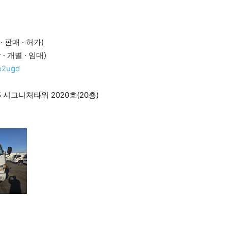
입 · 판매 · 허가)
달 · 개별 · 임대)
9o2ugd
 시그니처타워 2020호(20층)