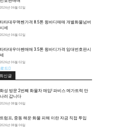
번호판매매
2026년 06월 02일
타타대우맥쎈가격 8.5톤 윙바디매매 개별화물넘버
시세
2026년 06월 02일
타타대우더쎈매매 3.5톤 윙바디가격 임대번호판시
세
2026년 06월 02일
로드
최신글
화성 방문 2번째 화물차 매입! 파비스 메가트럭 만
나러 갑니다
2026년 08월 06일
트럼프, 중동 해운·화물 피해 이란 자금 직접 투입
2026년 08월 06일