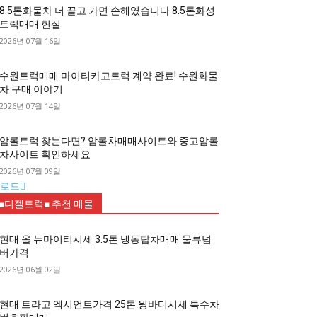
8.5톤화물차 더 끌고 가면 손해였습니다 8.5톤화성
트럭매매 현실
2026년 07월 16일
수원트럭매매 마이티카고트럭 계약 완료! 수원화물
차 구매 이야기
2026년 07월 14일
암롤트럭 찾는다면? 암롤차매매사이트와 중고암롤
차사이트 확인하세요
2026년 07월 09일
로드
■디젤트럭■ 추천.매물
현대 올 뉴마이티시세 3.5톤 냉동탑차매매 물류넘
버가격
2026년 06월 02일
현대 트라고 엑시언트가격 25톤 윙바디시세 특수차