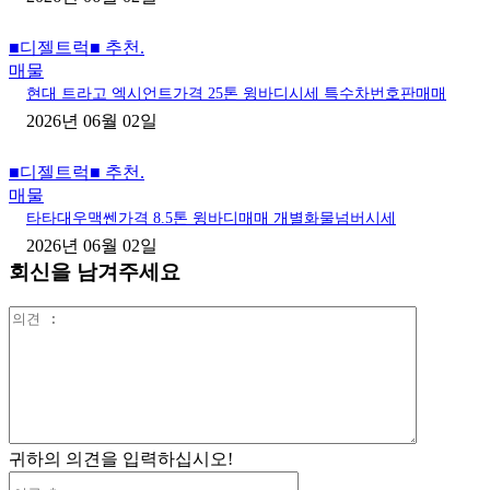
■디젤트럭■ 추천.
매물
현대 트라고 엑시언트가격 25톤 윙바디시세 특수차번호판매매
2026년 06월 02일
■디젤트럭■ 추천.
매물
타타대우맥쎈가격 8.5톤 윙바디매매 개별화물넘버시세
2026년 06월 02일
회신을 남겨주세요
의
견
:
귀하의 의견을 입력하십시오!
이