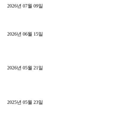
2026년 07월 09일
용인 고객님 1.2톤 냉동탑차 영업용번호판 계약 완료
2026년 06월 15일
[김해트럭매매] 3.5톤 윙바디에 개별화물넘버 달고 월 고정 지입료 
후기
2026년 05월 21일
■트럭기사■ 인생.극장
중고트럭매매 유튜브로 실버버튼? 디젤트럭이 해냈습니다 (감동 실화
2025년 05월 23일
1톤운송업 콜바리 4년동안 하시다가 1톤화물차+영업용넘버가격비교
젤트럭으로 정리!