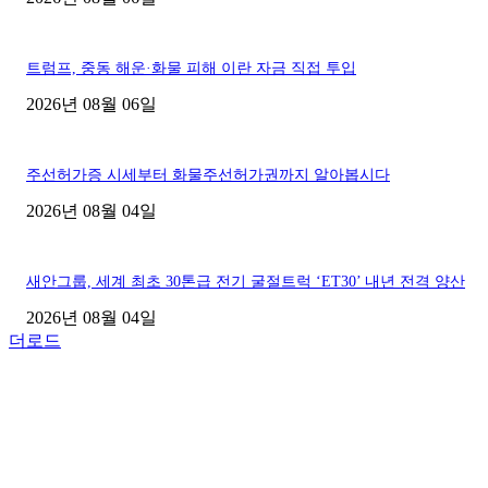
트럼프, 중동 해운·화물 피해 이란 자금 직접 투입
2026년 08월 06일
주선허가증 시세부터 화물주선허가권까지 알아봅시다
2026년 08월 04일
새안그룹, 세계 최초 30톤급 전기 굴절트럭 ‘ET30’ 내년 전격 양산
2026년 08월 04일
더로드
■디젤트럭■ 허가.진행
파주시 1.2톤 카고트럭 용달넘버 구매 완료! 접수까지 신속하게 진행