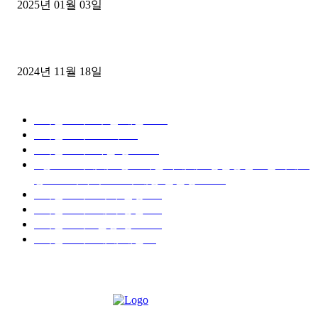
2025년 01월 03일
윙바디 3.5톤트럭+화물개별넘버 동시계약손님, 지입정리 인터뷰
2024년 11월 18일
디젤트럭 카테고리
■디젤트럭■ 추천.매물
1168
■디젤트럭스토리
428
■디젤트럭■화물.정보
188
■중고트럭매매 ■중고화물차매매 ■영업용번호판시세 ■
중고트럭가격 ■소식 제공 알뜰정보
149
■디젤트럭■ 허가.진행
128
■디젤트럭■ 계약.상담
126
■디젤트럭■ 운송.정보
121
■디젤트럭■ 매매.매입
69