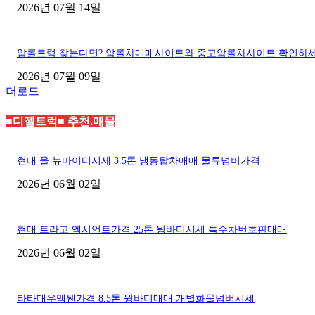
2026년 07월 14일
암롤트럭 찾는다면? 암롤차매매사이트와 중고암롤차사이트 확인하
2026년 07월 09일
더로드
■디젤트럭■ 추천.매물
현대 올 뉴마이티시세 3.5톤 냉동탑차매매 물류넘버가격
2026년 06월 02일
현대 트라고 엑시언트가격 25톤 윙바디시세 특수차번호판매매
2026년 06월 02일
타타대우맥쎈가격 8.5톤 윙바디매매 개별화물넘버시세