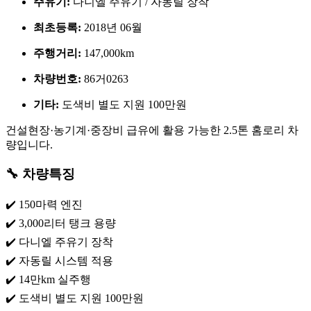
주유기:
다니엘 주유기 / 자동릴 장착
최초등록:
2018년 06월
주행거리:
147,000km
차량번호:
86거0263
기타:
도색비 별도 지원 100만원
건설현장·농기계·중장비 급유에 활용 가능한 2.5톤 홈로리 차
량입니다.
🔧 차량특징
✔️ 150마력 엔진
✔️ 3,000리터 탱크 용량
✔️ 다니엘 주유기 장착
✔️ 자동릴 시스템 적용
✔️ 14만km 실주행
✔️ 도색비 별도 지원 100만원