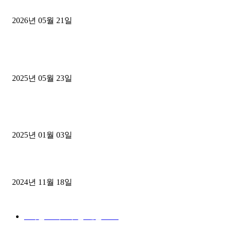
후기
2026년 05월 21일
■트럭기사■ 인생.극장
중고트럭매매 유튜브로 실버버튼? 디젤트럭이 해냈습니다 (감동 실화
2025년 05월 23일
1톤운송업 콜바리 4년동안 하시다가 1톤화물차+영업용넘버가격비교
젤트럭으로 정리!
2025년 01월 03일
윙바디 3.5톤트럭+화물개별넘버 동시계약손님, 지입정리 인터뷰
2024년 11월 18일
디젤트럭 카테고리
■디젤트럭■ 추천.매물
1168