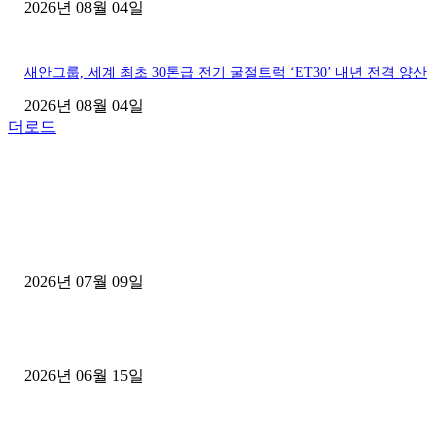
2026년 08월 04일
새안그룹, 세계 최초 30톤급 전기 굴절트럭 ‘ET30’ 내년 전격 양산
2026년 08월 04일
더로드
■디젤트럭■ 허가.진행
파주시 1.2톤 카고트럭 용달넘버 구매 완료! 접수까지 신속하게 진행
2026년 07월 09일
용인 고객님 1.2톤 냉동탑차 영업용번호판 계약 완료
2026년 06월 15일
[김해트럭매매] 3.5톤 윙바디에 개별화물넘버 달고 월 고정 지입료 