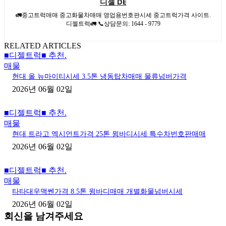
디젤 DE
🚛중고트럭매매 중고화물차매매 영업용번호판시세 중고트럭가격 사이트.
디젤트럭🚛 📞상담문의: 1644 - 9779
RELATED ARTICLES
■디젤트럭■ 추천.
매물
현대 올 뉴마이티시세 3.5톤 냉동탑차매매 물류넘버가격
2026년 06월 02일
■디젤트럭■ 추천.
매물
현대 트라고 엑시언트가격 25톤 윙바디시세 특수차번호판매매
2026년 06월 02일
■디젤트럭■ 추천.
매물
타타대우맥쎈가격 8.5톤 윙바디매매 개별화물넘버시세
2026년 06월 02일
회신을 남겨주세요