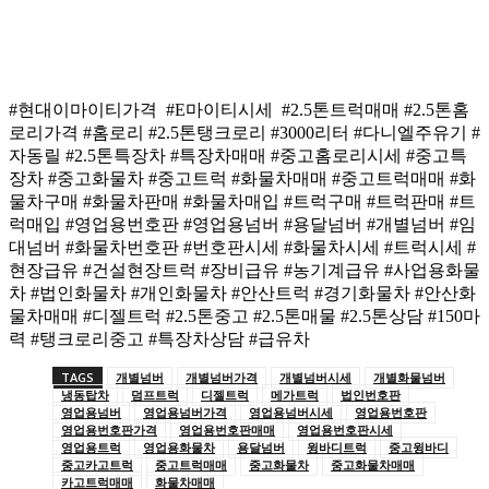
#현대이마이티가격 #E마이티시세 #2.5톤트럭매매 #2.5톤홈
로리가격 #홈로리 #2.5톤탱크로리 #3000리터 #다니엘주유기 #
자동릴 #2.5톤특장차 #특장차매매 #중고홈로리시세 #중고특
장차 #중고화물차 #중고트럭 #화물차매매 #중고트럭매매 #화
물차구매 #화물차판매 #화물차매입 #트럭구매 #트럭판매 #트
럭매입 #영업용번호판 #영업용넘버 #용달넘버 #개별넘버 #임
대넘버 #화물차번호판 #번호판시세 #화물차시세 #트럭시세 #
현장급유 #건설현장트럭 #장비급유 #농기계급유 #사업용화물
차 #법인화물차 #개인화물차 #안산트럭 #경기화물차 #안산화
물차매매 #디젤트럭 #2.5톤중고 #2.5톤매물 #2.5톤상담 #150마
력 #탱크로리중고 #특장차상담 #급유차
TAGS
개별넘버
개별넘버가격
개별넘버시세
개별화물넘버
냉동탑차
덤프트럭
디젤트럭
메가트럭
법인번호판
영업용넘버
영업용넘버가격
영업용넘버시세
영업용번호판
영업용번호판가격
영업용번호판매매
영업용번호판시세
영업용트럭
영업용화물차
용달넘버
윙바디트럭
중고윙바디
중고카고트럭
중고트럭매매
중고화물차
중고화물차매매
카고트럭매매
화물차매매