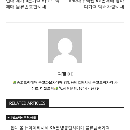
현대 메가 5톤가격 카고트럭
타타대우맥쎈 8.5톤매매 윙바
매매 물류번호판시세
디가격 택배차량시세
디젤 DE
중고트럭매매 중고화물차매매 영업용번호판시세 중고트럭가격 사
이트. 디젤트럭
상담문의: 1644 - 9779
RELATED ARTICLES
■디젤트럭■ 추천.매물
현대 올 뉴마이티시세 3.5톤 냉동탑차매매 물류넘버가격