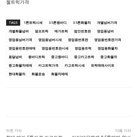
젤트럭가격
TAGS
1톤트럭시세
3.5톤윙바디
3.5톤화물차
개별넘버가격
개별화물넘버
덤프트럭
메가트럭
법인번호판
영업용넘버
영업용넘버가격
영업용넘버시세
영업용번호판
영업용번호판가격
영업용번호판매매
영업용번호판시세
영업용트럭
영업용화물차
용달넘버
윙바디트럭
중고윙바디
중고카고트럭
중고화물차
중고화물차매매
카고트럭가격
카고트럭시세
트럭매매사이트
현대화물차
화물운송
화물차매매
이전 기사
다음 기사