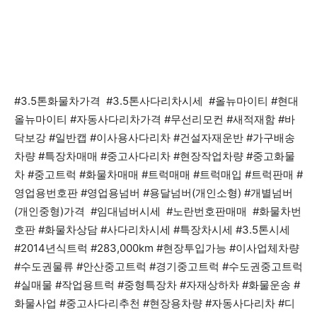
#3.5톤화물차가격 #3.5톤사다리차시세 #올뉴마이티 #현대
올뉴마이티 #자동사다리차가격 #무선리모컨 #새적재함 #바
닥보강 #일반캡 #이사용사다리차 #건설자재운반 #가구배송
차량 #특장차매매 #중고사다리차 #현장작업차량 #중고화물
차 #중고트럭 #화물차매매 #트럭매매 #트럭매입 #트럭판매 #
영업용번호판 #영업용넘버 #용달넘버(개인소형) #개별넘버
(개인중형)가격 #임대넘버시세 #노란번호판매매 #화물차번
호판 #화물차상담 #사다리차시세 #특장차시세 #3.5톤시세
#2014년식트럭 #283,000km #현장투입가능 #이사업체차량
#수도권물류 #안산중고트럭 #경기중고트럭 #수도권중고트럭
#실매물 #작업용트럭 #중형특장차 #자재상하차 #화물운송 #
화물사업 #중고사다리추천 #현장용차량 #자동사다리차 #디