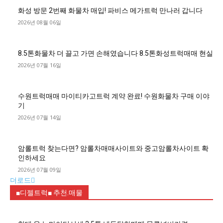
화성 방문 2번째 화물차 매입! 파비스 메가트럭 만나러 갑니다
2026년 08월 06일
8.5톤화물차 더 끌고 가면 손해였습니다 8.5톤화성트럭매매 현실
2026년 07월 16일
수원트럭매매 마이티카고트럭 계약 완료! 수원화물차 구매 이야
기
2026년 07월 14일
암롤트럭 찾는다면? 암롤차매매사이트와 중고암롤차사이트 확
인하세요
2026년 07월 09일
더로드
■디젤트럭■ 추천.매물