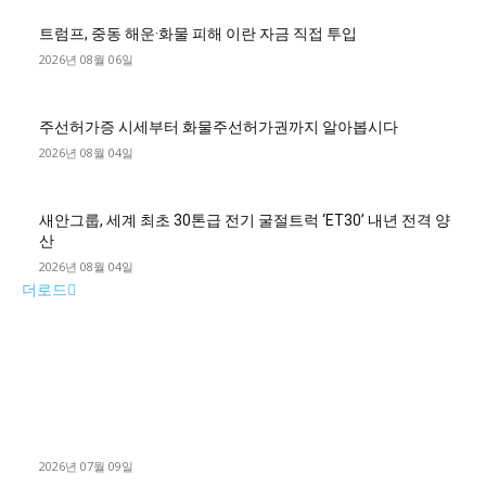
트럼프, 중동 해운·화물 피해 이란 자금 직접 투입
2026년 08월 06일
주선허가증 시세부터 화물주선허가권까지 알아봅시다
2026년 08월 04일
새안그룹, 세계 최초 30톤급 전기 굴절트럭 ‘ET30’ 내년 전격 양
산
2026년 08월 04일
더로드
■디젤트럭■ 허가.진행
파주시 1.2톤 카고트럭 용달넘버 구매 완료! 접수까지 신속하게
진행
2026년 07월 09일