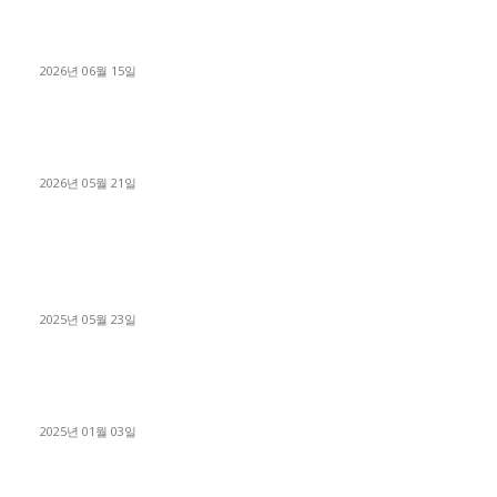
용인 고객님 1.2톤 냉동탑차 영업용번호판 계약 완료
2026년 06월 15일
[김해트럭매매] 3.5톤 윙바디에 개별화물넘버 달고 월 고정 지입
료 탈출한 후기
2026년 05월 21일
■트럭기사■ 인생.극장
중고트럭매매 유튜브로 실버버튼? 디젤트럭이 해냈습니다 (감동
실화)
2025년 05월 23일
1톤운송업 콜바리 4년동안 하시다가 1톤화물차+영업용넘버가
격비교후 디젤트럭으로 정리!
2025년 01월 03일
윙바디 3.5톤트럭+화물개별넘버 동시계약손님, 지입정리 인터뷰