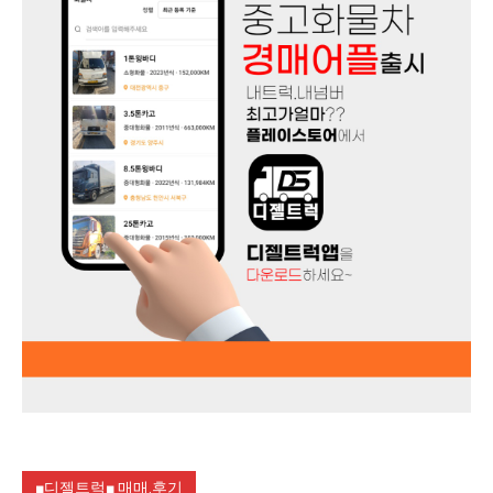
■디젤트럭■ 매매.후기