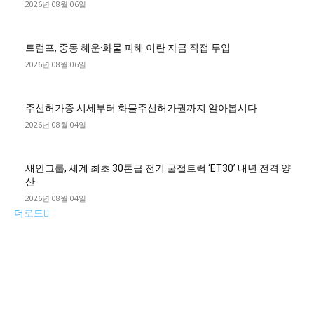
2026년 08월 06일
트럼프, 중동 해운·화물 피해 이란 자금 직접 투입
2026년 08월 06일
주선허가증 시세부터 화물주선허가권까지 알아봅시다
2026년 08월 04일
새안그룹, 세계 최초 30톤급 전기 굴절트럭 ‘ET30’ 내년 전격 양
산
2026년 08월 04일
더로드
■디젤트럭■ 허가.진행
파주시 1.2톤 카고트럭 용달넘버 구매 완료! 접수까지 신속하게
진행