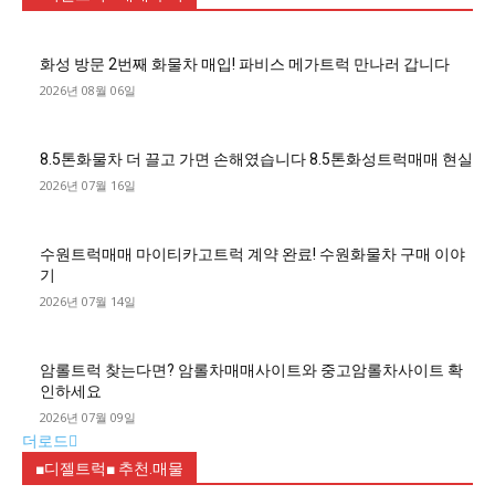
화성 방문 2번째 화물차 매입! 파비스 메가트럭 만나러 갑니다
2026년 08월 06일
8.5톤화물차 더 끌고 가면 손해였습니다 8.5톤화성트럭매매 현실
2026년 07월 16일
수원트럭매매 마이티카고트럭 계약 완료! 수원화물차 구매 이야
기
2026년 07월 14일
암롤트럭 찾는다면? 암롤차매매사이트와 중고암롤차사이트 확
인하세요
2026년 07월 09일
더로드
■디젤트럭■ 추천.매물