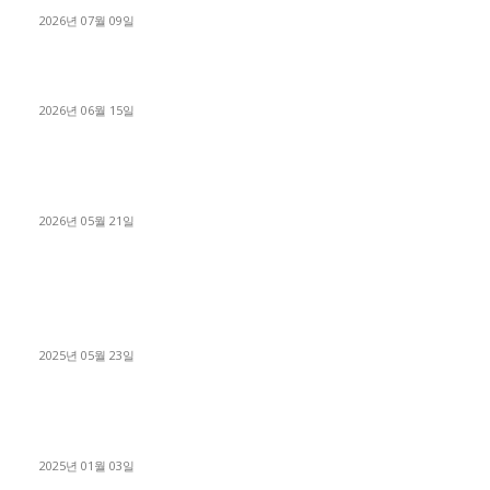
2026년 07월 09일
용인 고객님 1.2톤 냉동탑차 영업용번호판 계약 완료
2026년 06월 15일
[김해트럭매매] 3.5톤 윙바디에 개별화물넘버 달고 월 고정 지입
료 탈출한 후기
2026년 05월 21일
■트럭기사■ 인생.극장
중고트럭매매 유튜브로 실버버튼? 디젤트럭이 해냈습니다 (감동
실화)
2025년 05월 23일
1톤운송업 콜바리 4년동안 하시다가 1톤화물차+영업용넘버가
격비교후 디젤트럭으로 정리!
2025년 01월 03일