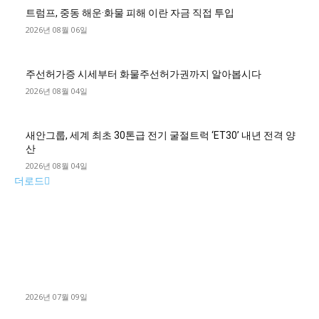
트럼프, 중동 해운·화물 피해 이란 자금 직접 투입
2026년 08월 06일
주선허가증 시세부터 화물주선허가권까지 알아봅시다
2026년 08월 04일
새안그룹, 세계 최초 30톤급 전기 굴절트럭 ‘ET30’ 내년 전격 양
산
2026년 08월 04일
더로드
■디젤트럭■ 허가.진행
파주시 1.2톤 카고트럭 용달넘버 구매 완료! 접수까지 신속하게
진행
2026년 07월 09일