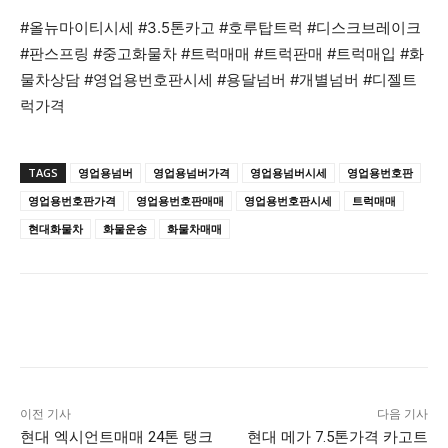
#올뉴마이티시세 #3.5톤카고 #호루탑트럭 #디스크브레이크
#판스프링 #중고화물차 #트럭매매 #트럭판매 #트럭매입 #화
물차상담 #영업용번호판시세 #용달넘버 #개별넘버 #디젤트
럭가격
TAGS
영업용넘버
영업용넘버가격
영업용넘버시세
영업용번호판
영업용번호판가격
영업용번호판매매
영업용번호판시세
트럭매매
현대화물차
화물운송
화물차매매
이전 기사
다음 기사
현대 엑시언트매매 24톤 탱크
현대 메가 7.5톤가격 카고트