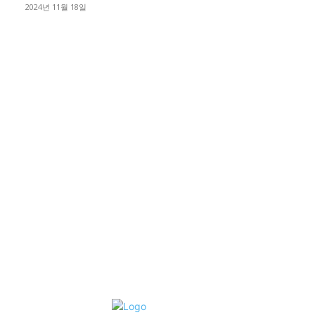
2024년 11월 18일
디젤트럭 카테고리
■디젤트럭■ 추천.매물
1168
■디젤트럭스토리
428
■디젤트럭■화물.정보
188
■중고트럭매매 ■중고화물차매매 ■영업용번호판시세 ■중고트럭가
격 ■소식 제공 알뜰정보
149
■디젤트럭■ 허가.진행
128
■디젤트럭■ 계약.상담
126
■디젤트럭■ 운송.정보
121
■디젤트럭■ 매매.매입
69