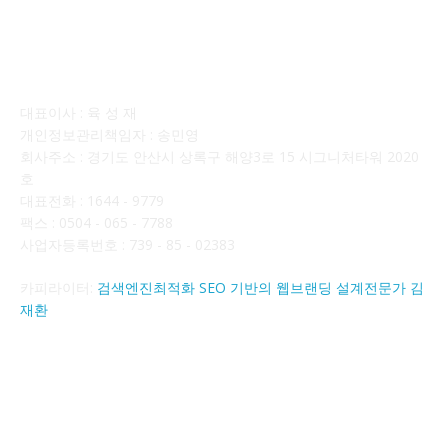
회사소개
대표이사 : 육 성 재
개인정보관리책임자 : 송민영
회사주소 : 경기도 안산시 상록구 해양3로 15 시그니처타워 2020
호
대표전화 : 1644 - 9779
팩스 : 0504 - 065 - 7788
사업자등록번호 : 739 - 85 - 02383
카피라이터:
검색엔진최적화 SEO 기반의 웹브랜딩 설계전문가 김
재환
FOLLOW US