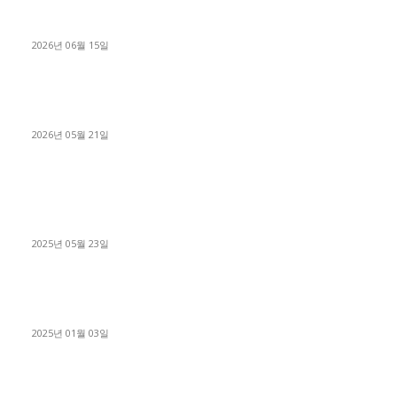
용인 고객님 1.2톤 냉동탑차 영업용번호판 계약 완료
2026년 06월 15일
[김해트럭매매] 3.5톤 윙바디에 개별화물넘버 달고 월 고정 지입
료 탈출한 후기
2026년 05월 21일
■트럭기사■ 인생.극장
중고트럭매매 유튜브로 실버버튼? 디젤트럭이 해냈습니다 (감동
실화)
2025년 05월 23일
1톤운송업 콜바리 4년동안 하시다가 1톤화물차+영업용넘버가
격비교후 디젤트럭으로 정리!
2025년 01월 03일
윙바디 3.5톤트럭+화물개별넘버 동시계약손님, 지입정리 인터뷰