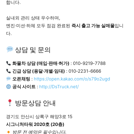
합니다.
실내외 관리 상태 우수하며,
엔진·미션·하체 모두 점검 완료된
즉시 출고 가능 실매물
입니
다.
상담 및 문의
화물차 상담 (매입·판매·허가)
: 010-9219-7788
긴급 상담 (용달·개별·임대)
: 010-2231-6666
오픈채팅
:
https://open.kakao.com/o/s79o2ugd
공식 사이트
:
http://DsTruck.net/
방문상담 안내
경기도 안산시 상록구 해양3로 15
시그니처타워 2020호 (20층)
방문 전 예약은 필수입니다.