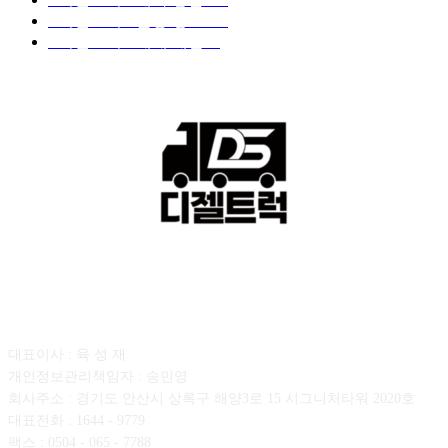
■디젤트럭■ 운송.정보
121
■디젤트럭■ 매매.매입
69
회사소개
대표이사 : 육 성 재
개인정보관리책임자 : 송민영
회사주소 : 경기도 안산시 상록구 해양3로 15 시그니처타워 2020호
대표전화 : 1644 - 9779
팩스 : 0504 - 065 - 7788