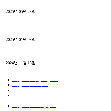
중고트럭매매 유튜브로 실버버튼? 디젤트럭이 해냈습니다 (감동 실화
2025년 05월 23일
1톤운송업 콜바리 4년동안 하시다가 1톤화물차+영업용넘버가격비교
젤트럭으로 정리!
2025년 01월 03일
윙바디 3.5톤트럭+화물개별넘버 동시계약손님, 지입정리 인터뷰
2024년 11월 18일
디젤트럭 카테고리
■디젤트럭■ 추천.매물
1168
■디젤트럭스토리
428
■디젤트럭■화물.정보
188
■중고트럭매매 ■중고화물차매매 ■영업용번호판시세 ■
중고트럭가격 ■소식 제공 알뜰정보
149
■디젤트럭■ 허가.진행
128
■디젤트럭■ 계약.상담
126