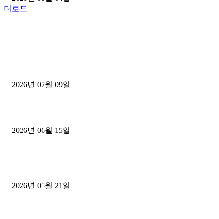
더로드
■디젤트럭■ 허가.진행
파주시 1.2톤 카고트럭 용달넘버 구매 완료! 접수까지 신속하게 진행
2026년 07월 09일
용인 고객님 1.2톤 냉동탑차 영업용번호판 계약 완료
2026년 06월 15일
[김해트럭매매] 3.5톤 윙바디에 개별화물넘버 달고 월 고정 지입료 
후기
2026년 05월 21일
■트럭기사■ 인생.극장