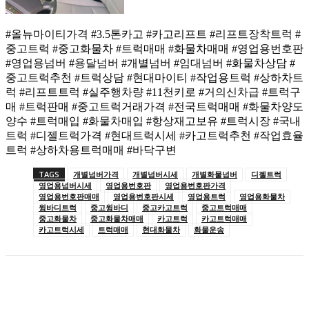
#올뉴마이티가격 #3.5톤카고 #카고리프트 #리프트장착트럭 #
중고트럭 #중고화물차 #트럭매매 #화물차매매 #영업용번호판
#영업용넘버 #용달넘버 #개별넘버 #임대넘버 #화물차상담 #
중고트럭추천 #트럭상담 #현대마이티 #작업용트럭 #상하차트
럭 #리프트트럭 #실주행차량 #11천키로 #거의신차급 #트럭구
매 #트럭판매 #중고트럭거래가격 #전국트럭매매 #화물차양도
양수 #트럭매입 #화물차매입 #항상재고보유 #트럭시장 #국내
트럭 #디젤트럭가격 #현대트럭시세 #카고트럭추천 #작업효율
트럭 #상하차용트럭매매 #바닥구변
TAGS
개별넘버가격
개별넘버시세
개별화물넘버
디젤트럭
영업용넘버시세
영업용번호판
영업용번호판가격
영업용번호판매매
영업용번호판시세
영업용트럭
영업용화물차
윙바디트럭
중고윙바디
중고카고트럭
중고트럭매매
중고화물차
중고화물차매매
카고트럭
카고트럭매매
카고트럭시세
트럭매매
현대화물차
화물운송