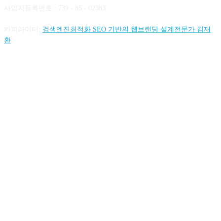
사업자등록번호 : 739 - 85 - 02383
카피라이터:
검색엔진최적화 SEO 기반의 웹브랜딩 설계전문가 김재
환
FOLLOW US