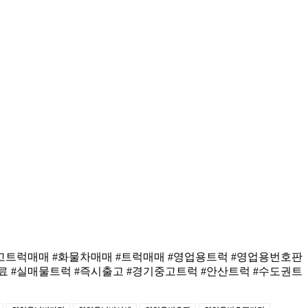
#중고트럭매매 #화물차매매 #트럭매매 #영업용트럭 #영업용번호판
료 #실매물트럭 #즉시출고 #경기중고트럭 #안산트럭 #수도권트