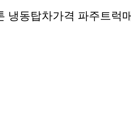
5톤 냉동탑차가격 파주트럭