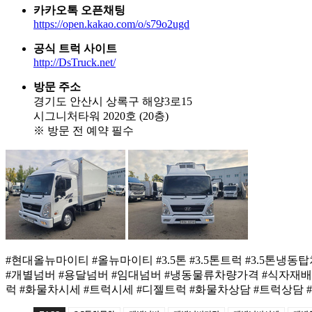
카카오톡 오픈채팅
https://open.kakao.com/o/s79o2ugd
공식 트럭 사이트
http://DsTruck.net/
방문 주소
경기도 안산시 상록구 해양3로15
시그니처타워 2020호 (20층)
※ 방문 전 예약 필수
#현대올뉴마이티 #올뉴마이티 #3.5톤 #3.5톤트럭 #3.5
#개별넘버 #용달넘버 #임대넘버 #냉동물류차량가격 #식자재배
럭 #화물차시세 #트럭시세 #디젤트럭 #화물차상담 #트럭상담