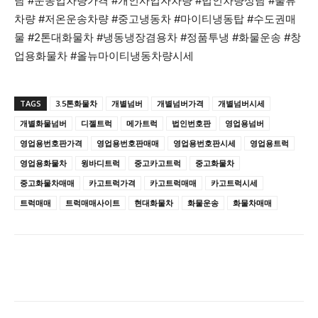
담 #운송업차량가격 #개인사업자차량 #법인차량상담 #물류
차량 #저온운송차량 #중고냉동차 #마이티냉동탑 #수도권매
물 #2톤대화물차 #냉동냉장겸용차 #정품투냉 #화물운송 #창
업용화물차 #올뉴마이티냉동차량시세
TAGS
3.5톤화물차
개별넘버
개별넘버가격
개별넘버시세
개별화물넘버
디젤트럭
메가트럭
법인번호판
영업용넘버
영업용번호판가격
영업용번호판매매
영업용번호판시세
영업용트럭
영업용화물차
윙바디트럭
중고카고트럭
중고화물차
중고화물차매매
카고트럭가격
카고트럭매매
카고트럭시세
트럭매매
트럭매매사이트
현대화물차
화물운송
화물차매매