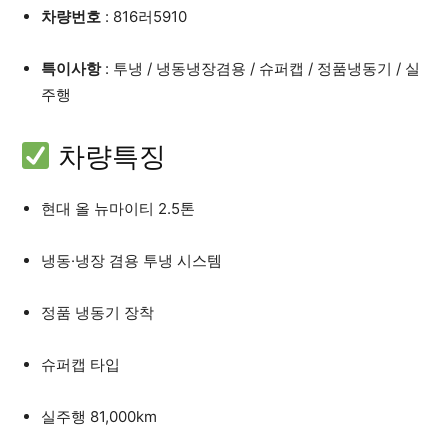
차량번호
: 816러5910
특이사항
: 투냉 / 냉동냉장겸용 / 슈퍼캡 / 정품냉동기 / 실
주행
차량특징
현대 올 뉴마이티 2.5톤
냉동·냉장 겸용 투냉 시스템
정품 냉동기 장착
슈퍼캡 타입
실주행 81,000km