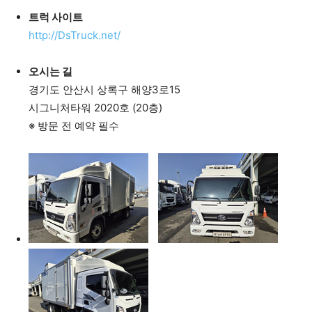
트럭 사이트
http://DsTruck.net/
오시는 길
경기도 안산시 상록구 해양3로15
시그니처타워 2020호 (20층)
※ 방문 전 예약 필수