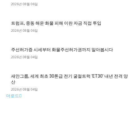
2026년 08월 06일
트럼프, 중동 해운·화물 피해 이란 자금 직접 투입
2026년 08월 06일
주선허가증 시세부터 화물주선허가권까지 알아봅시다
2026년 08월 04일
새안그룹, 세계 최초 30톤급 전기 굴절트럭 ‘ET30’ 내년 전격 양
산
2026년 08월 04일
더로드
■디젤트럭■ 허가.진행
파주시 1.2톤 카고트럭 용달넘버 구매 완료! 접수까지 신속하게