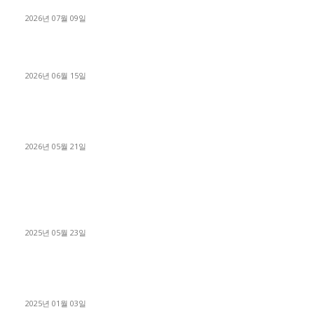
진행
2026년 07월 09일
용인 고객님 1.2톤 냉동탑차 영업용번호판 계약 완료
2026년 06월 15일
[김해트럭매매] 3.5톤 윙바디에 개별화물넘버 달고 월 고정 지입
료 탈출한 후기
2026년 05월 21일
■트럭기사■ 인생.극장
중고트럭매매 유튜브로 실버버튼? 디젤트럭이 해냈습니다 (감동
실화)
2025년 05월 23일
1톤운송업 콜바리 4년동안 하시다가 1톤화물차+영업용넘버가
격비교후 디젤트럭으로 정리!
2025년 01월 03일